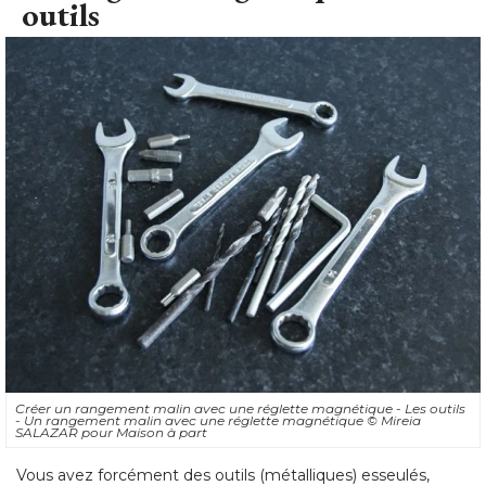
Créer un rangement malin avec une réglette magnétique - Les outils
- Un rangement malin avec une réglette magnétique 
© Mireia 
SALAZAR pour Maison à part
Vous avez forcément des outils (métalliques) esseulés, 
prêtés, donnés, dont vous n'avez plus toute la série
complète, etc. 
Rassemblez vos orphelins pour faire le point de ce que vous