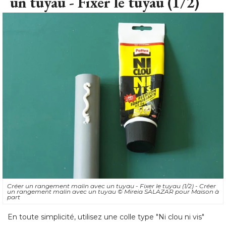
Créer un rangement malin avec un tuyau - Fixer le tuyau (1/2) - Créer
un rangement malin avec un tuyau
© Mireia SALAZAR pour Maison à 
part
En toute simplicité, utilisez une colle type "Ni clou ni vis" 
pour fixer votre tuyau. L'intérieur d'une porte de placard
sera très pratique (accessible) et vous fera gagner de la
place sur les étagères du placard en question. 