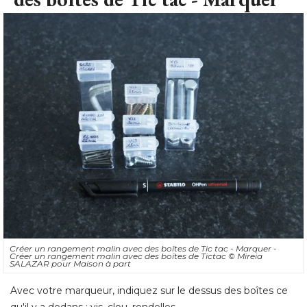
Créer un rangement malin avec des boîtes de Tic tac - Marquer - 
Créer un rangement malin avec des boîtes de Tictac
© Mireia 
SALAZAR pour Maison à part
Avec votre marqueur, indiquez sur le dessus des boîtes ce
qu'il y a dedans : vis, clou, rondelles... 
Indiquez aussi les longueurs, c'est très utile. 
Si vous avez toujours des restes des emballages d'origine, 