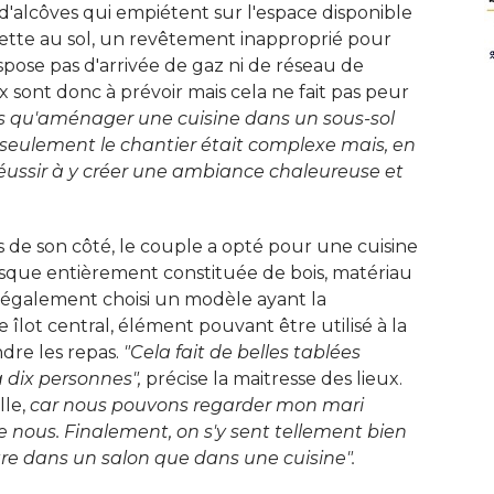
'alcôves qui empiétent sur l'espace disponible
uette au sol, un revêtement inapproprié pour
dispose pas d'arrivée de gaz ni de réseau de
 sont donc à prévoir mais cela ne fait pas peur
s qu'aménager une cuisine dans un sous-sol 
 seulement le chantier était complexe mais, en 
 réussir à y créer une ambiance chaleureuse et
 de son côté, le couple a opté pour une cuisine
sque entièrement constituée de bois, matériau
a également choisi un modèle ayant la
 îlot central, élément pouvant être utilisé à la
dre les repas. 
"Cela fait de belles tablées 
 dix personnes",
 précise la maitresse des lieux. 
le, 
car nous pouvons regarder mon mari
e nous. Finalement, on s'y sent tellement bien
être dans un salon que dans une cuisine".