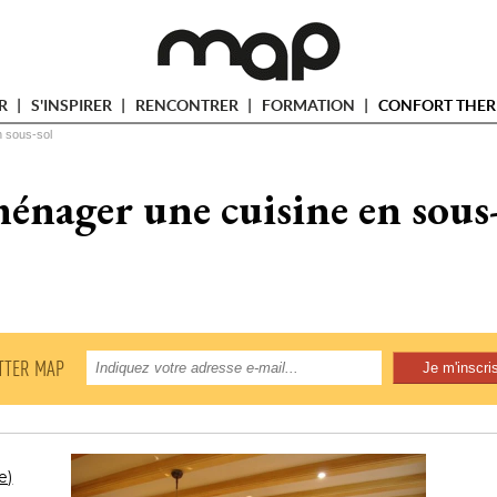
ER
S'INSPIRER
RENCONTRER
FORMATION
CONFORT THER
 sous-sol
énager une cuisine en sous-
TTER MAP
e)