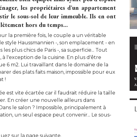
énager, les propriétaires d'un appartement 
estir le sous-sol de leur immeuble. Ils en ont
plètement hors du temps...
our la première fois, le couple a un véritable
de style Haussmannien -, son emplacement - en
les plus chics de Paris -, sa superficie... Tout
 à l'exception de la cuisine. En plus d'être
e 6 m2. Lui travaillant dans le domaine de la
parer des plats faits maison, impossible pour eux
 ! 
V
A
ée est vite écartée car il faudrait réduire la taille
er. En créer une nouvelle ailleurs dans
Dans le salon ? Impossible, principalement à 
tion, un seul espace peut convenir... Le sous-
v
liquez sur la page suivante.