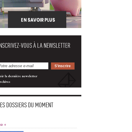
INSCRIVEZ-VOUS À LA NEWSLETTER
oir la dernière newsletter
rchives
LES DOSSIERS DU MOMENT
oir +