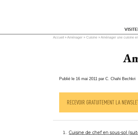
VISIT
Vous êtes ici
Accueil
 » 
Aménager
 » 
Cuisine
 » 
Aménager une cuisine en
Am
Publié le 16 mai 2011 par C. Chahi Bechkri
RECEVOIR GRATUITEMENT LA NEWSLE
Cuisine de chef en sous-sol (suit