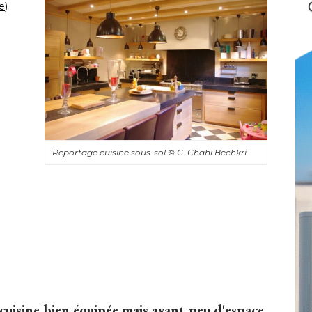
e)
Reportage cuisine sous-sol
© C. Chahi Bechkri
cuisine bien équipée mais ayant peu d'espace