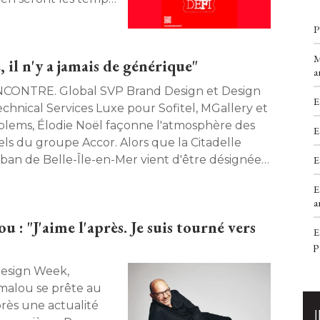
P
M
, il n'y a jamais de générique"
a
Global SVP Brand Design et Design
E
echnical Services Luxe pour Sofitel, MGallery et 
lems, Élodie Noël façonne l'atmosphère des
E
els du groupe Accor. Alors que la Citadelle
E
ban de Belle-Île-en-Mer vient d'être désignée
me première adresse française d'Emblems
E
lection et qu'une part importante du parc luxe
a
té repensée ces trois dernières années, elle
 : "J'aime l'après. Je suis tourné vers
onte un métier discret. La lecture d'un lieu
E
p
imonial, le rôle réel de la donnée, la liberté 
ssée aux designers, et la tension permanente
re l'air du temps et la durée sont constamment
Amalou se prête au
ncés. 
rès une actualité 