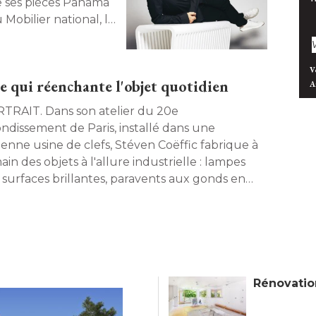
e ses pièces Panama
Mobilier national, le
ction outdoor et la
s, le fondateur de
approche du design et
V
te qui réenchante l'objet quotidien
A
r de sa pratique. 
Dans son atelier du 20e
ondissement de Paris, installé dans une
ienne usine de clefs, Stéven Coëffic fabrique à 
ain des objets à l'allure industrielle : lampes
 surfaces brillantes, paravents aux gonds en
amique, tabourets cylindriques. Derrière cette
arente rigueur, un travail de la matière précis
sensible, qui donne naissance à un univers
ulier et cohérent. 
Rénovation