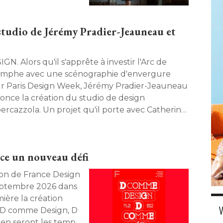
erine Lurault, 
t, dans Maison à 
studio de Jérémy Pradier-Jeauneau et
onnent cette nouvelle
'apprête à investir l'Arc de
omphe avec une scénographie d'envergure
r Paris Design Week, Jérémy Pradier-Jeauneau
once la création du studio de design
ercazzola. Un projet qu'il porte avec Catherine
ult. 
ce un nouveau défi
eptembre 2026 dans
ière la création
"D comme Design, D
en seront les temps