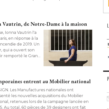
ère le travail de ce trio de designers, dont les
ations séduisent désormais les plus hautes
itutions de l'État. Qui sont-ils ? 
a Vautrin, de Notre-Dame à la maison
is, en réponse à la
l'incendie de 2019. Un
r, qui a ouvert son
oir remporté le Grand
 Paris, revient sur ce
e également la
ujourd'hui l'esprit
ris pour l'univers
mporaines entrent au Mobilier national
factures nationales ont
senté les nouvelles acquisitions du Mobilier
ional, retenues lors de la campagne lancée en
. Au total, 60 pièces de 39 designers ont fait