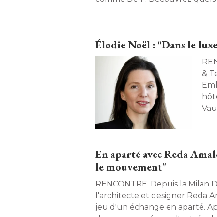
forts. 
Élodie Noël : "Dans le luxe
RENCONTRE. 
& T
Emb
hôt
Vau
com
Col
a é
En aparté avec Reda Amalou
rac
le mouvement"
patr
lai
RENCONTRE. Depuis la Milan Design Week, 
ent
l'architecte et designer Reda 
bala
jeu d'un échange en aparté. Ap