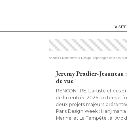
VISIT
Vous êtes ici
Accueil
 » 
Rencontrer
 » 
Design : reportages et fiches pra
Jeremy Pradier-Jeauneau :
de vue"
RENCONTRE. L'artiste et designer s'apprête à faire
de la rentrée 2026 un temps for
deux projets majeurs présentés
Paris Design Week : Hanjimania ,
Marine, et La Tempête , à l'Arc 
qu'il vient d'annoncer la créati