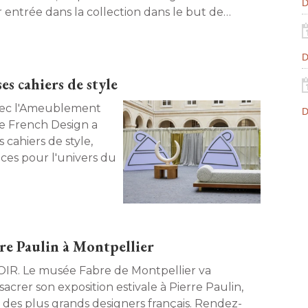
D
r entrée dans la collection dans le but de
bler les plus hautes institutions de la
ublique et de faire rayonner les savoir-faire
D
nçais dans le monde
es cahiers de style
D
Le French Design a
 cahiers de style, 
ces pour l'univers du
re Paulin à Montpellier
bre de Montpellier va
acrer son exposition estivale à Pierre Paulin, 
n des plus grands designers français. Rendez-