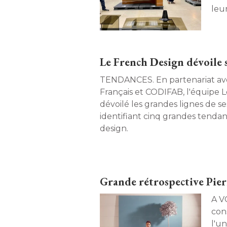
leu
meu
Rép
fra
Le French Design dévoile s
TENDANCES. En partenariat avec l'Ameublement
Français et CODIFAB, l'équipe 
dévoilé les grandes lignes de ses
identifiant cinq grandes tendan
design. 
Grande rétrospective Pier
A VOIR. Le musée Fa
cons
l'u