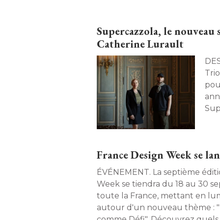
Supercazzola aux côtés de Cath
Jérémy Pradier-Jeauneau revien
Supercazzola, le nouveau 
part, sur les ambitions qui faç
Catherine Lurault
dynamique. 
DESIGN. Alors qu'il s
Tri
pou
ann
Sup
Lura
France Design Week se lan
ÉVÉNEMENT. La septième édition de France Design 
Week se tiendra du 18 au 30 s
toute la France, mettant en lum
autour d'un nouveau thème : 
comme Défi". Découvrez quels 