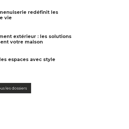
enuiserie redéfinit les
e vie
nt extérieur : les solutions
sent votre maison
les espaces avec style
ous les dossiers