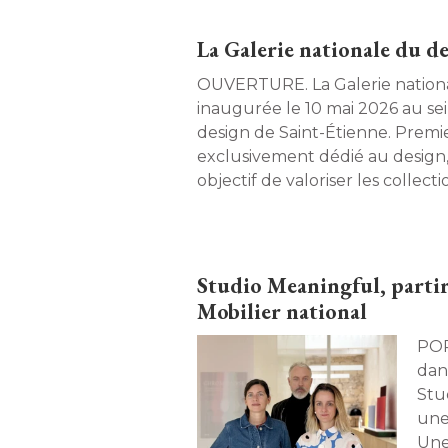
La Galerie nationale du de
OUVERTURE. La Galerie nationale du design sera
inaugurée le 10 mai 2026 au sei
design de Saint-Étienne. Premie
exclusivement dédié au design,
objectif de valoriser les collec
un premier cycle prometteur de 
Studio Meaningful, parti
Mobilier national
PORTRAIT. Après
dans
Stu
une
Une