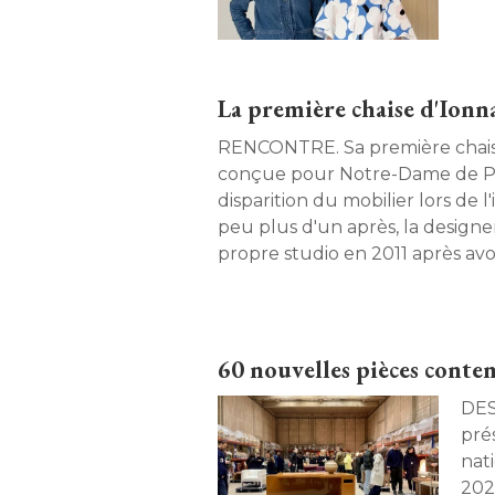
lumi
cré
inst
La première chaise d'Ionn
RENCONTRE. Sa première chaise, Ionna Vautrin l'a
conçue pour Notre-Dame de Par
disparition du mobilier lors de 
peu plus d'un après, la designe
propre studio en 2011 après av
prix de la création de la ville de
projet exceptionnel. Elle révèl
manière dont elle en prolonge a
des assises de Notre-Dame de Pa
60 nouvelles pièces conte
domestique. 
DESIGN. Les Manu
pré
nat
2025