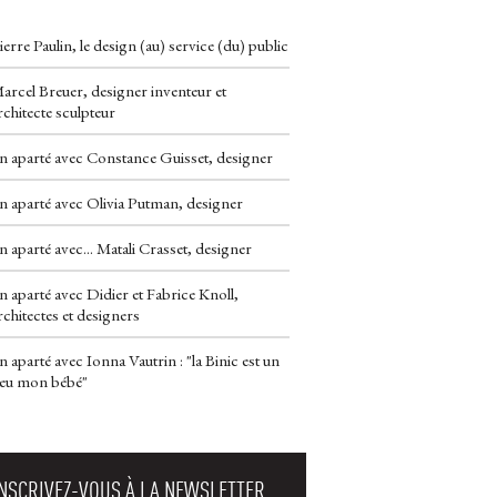
ierre Paulin, le design (au) service (du) public
arcel Breuer, designer inventeur et
rchitecte sculpteur
n aparté avec Constance Guisset, designer
n aparté avec Olivia Putman, designer
n aparté avec... Matali Crasset, designer
n aparté avec Didier et Fabrice Knoll, 
rchitectes et designers
n aparté avec Ionna Vautrin : "la Binic est un
eu mon bébé"
INSCRIVEZ-VOUS À LA NEWSLETTER