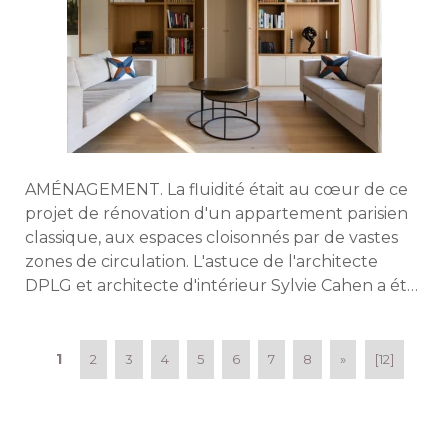
AMÉNAGEMENT. La fluidité était au cœur de ce
projet de rénovation d'un appartement parisien
classique, aux espaces cloisonnés par de vastes
zones de circulation. L'astuce de l'architecte
DPLG et architecte d'intérieur Sylvie Cahen a été 
de faire disparaitre les murs derrière des
aménagements sur mesure, qui guident le
regard d'une pièce à l'autre. 
1
2
3
4
5
6
7
8
»
[12]