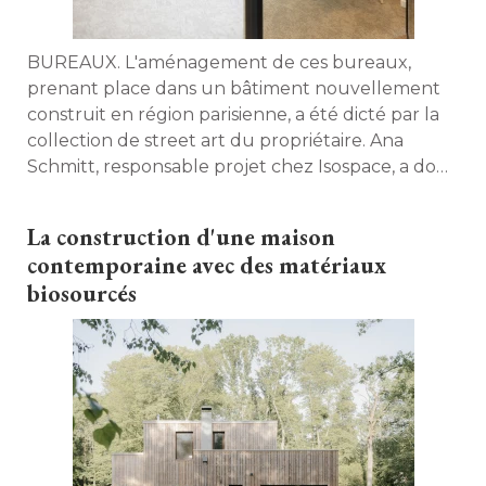
BUREAUX. L'aménagement de ces bureaux, 
prenant place dans un bâtiment nouvellement
construit en région parisienne, a été dicté par la
collection de street art du propriétaire. Ana
Schmitt, responsable projet chez Isospace, a donc
eu la charge de concevoir une architecture
intérieure sobre, transparente et lumineuse pour
La construction d'une maison
mettre les œuvres en valeur. 
contemporaine avec des matériaux
biosourcés