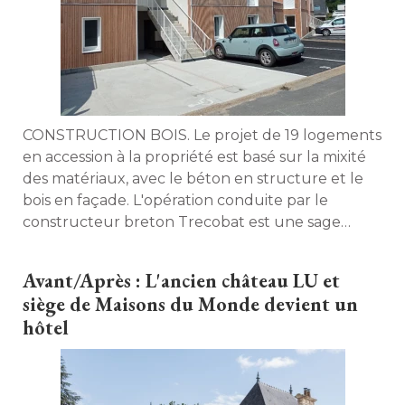
CONSTRUCTION BOIS. Le projet de 19 logements
en accession à la propriété est basé sur la mixité 
des matériaux, avec le béton en structure et le
bois en façade. L'opération conduite par le
constructeur breton Trecobat est une sage
illustration de programmes immobiliers qui
misent sur la sobriété architecturale, sans rogner
Avant/Après : L'ancien château LU et
ni sur l'efficacité énergétique, ni la sobriété 
siège de Maisons du Monde devient un
carbone. 
hôtel