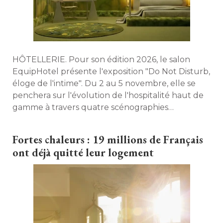
HÔTELLERIE. Pour son édition 2026, le salon
EquipHotel présente l'exposition "Do Not Disturb, 
éloge de l'intime". Du 2 au 5 novembre, elle se 
penchera sur l'évolution de l'hospitalité haut de
gamme à travers quatre scénographies
immersives, imaginées par des architectes, 
designers et artistes aux univers
Fortes chaleurs : 19 millions de Français
complémentaires. 
ont déjà quitté leur logement