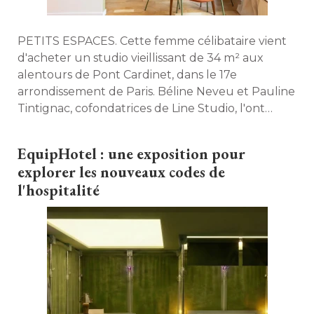
PETITS ESPACES. Cette femme célibataire vient
d'acheter un studio vieillissant de 34 m² aux
alentours de Pont Cardinet, dans le 17e
arrondissement de Paris. Béline Neveu et Pauline
Tintignac, cofondatrices de Line Studio, l'ont
repensé de A à Z pour y intégrer une vraie
chambre et même le piano de la propriétaire, 
EquipHotel : une exposition pour
avec un budget record. 
explorer les nouveaux codes de
l'hospitalité