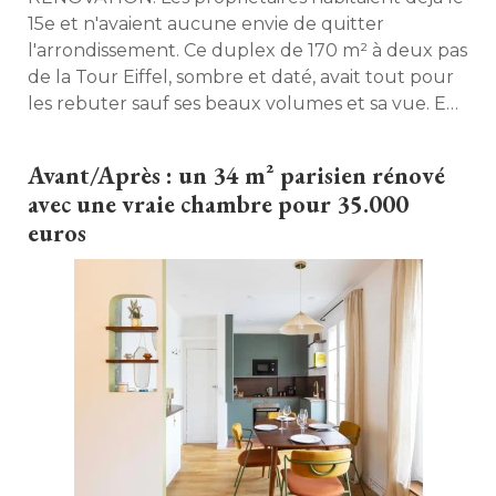
15e et n'avaient aucune envie de quitter
l'arrondissement. Ce duplex de 170 m² à deux pas
de la Tour Eiffel, sombre et daté, avait tout pour
les rebuter sauf ses beaux volumes et sa vue. En
sept mois, l'agence d'architecture d'intérieur
D'Ussel & Decoster l'a transformé en un intérieur
Avant/Après : un 34 m² parisien rénové 
chic et naturel, pensé pour une famille qui reçoit
avec une vraie chambre pour 35.000
beaucoup. 
euros