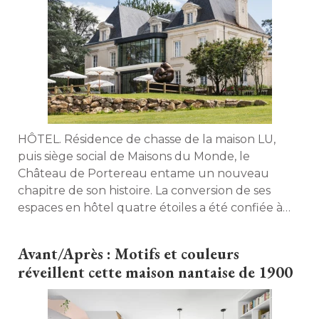
HÔTEL. Résidence de chasse de la maison LU, 
puis siège social de Maisons du Monde, le
Château de Portereau entame un nouveau
chapitre de son histoire. La conversion de ses
espaces en hôtel quatre étoiles a été confiée à 
l'agence d'architecture intérieure et de conseil
stratégique Kraft Places. Ses fondatrices, Camille
Avant/Après : Motifs et couleurs
Richez et Claudia Scaraffiotti, nous content la
réveillent cette maison nantaise de 1900
suite du roman. 