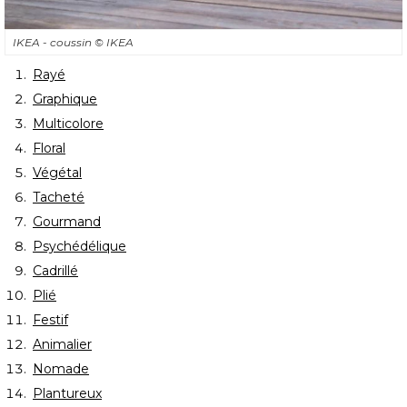
IKEA - coussin
© IKEA
Rayé
Graphique
Multicolore
Floral
Végétal
Tacheté
Gourmand
Psychédélique
Cadrillé
Plié
Festif
Animalier
Nomade
Plantureux