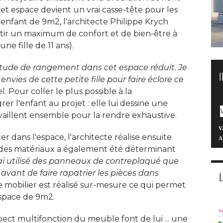
et espace devient un vrai casse-tête pour les
enfant de 9m2, l'architecte Philippe Krych
antir un maximum de confort et de bien-être à 
ne fille de 11 ans). 
titude de rangement dans cet espace réduit. Je 
nvies de cette petite fille pour faire éclore ce
l. Pour coller le plus possible à la 
rer l'enfant au projet : elle lui dessine une
availlent ensemble pour la rendre exhaustive. 
V
ter dans l'espace, l'architecte réalise ensuite
A
des matériaux a également été déterminant
'ai utilisé des panneaux de contreplaqué que 
r, avant de faire rapatrier les pièces dans
 Le mobilier est réalisé sur-mesure ce qui permet 
espace de 9m2. 
v
pect multifonction du meuble font de lui ... une