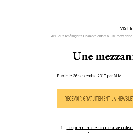
VISIT
Vous êtes ici
Accueil
 » 
Aménager
 » 
Chambre enfant
 » 
Une mezzanine 
Une mezzani
Publié le 26 septembre 2017 par M.M
RECEVOIR GRATUITEMENT LA NEWSLE
Un premier dessin pour visualiser