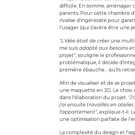
difficile. En somme, aménager c
parents. Pour cette chambre d'
rivalise d'ingéniosité pour gar
l'usager (qui s'avère être une jeu
"L'idée était de créer une mul
me suis adapté aux besoins et e
projet"
, souligne le professionne
problématique, il décide d'intég
première ébauche... qu'ils retr
Afin de visualiser et de se proje
une maquette en 3D. Le choix 
dans l'élaboration du projet. 
"J
j'ai ensuite travaillés en atelie
l'appartement"
, explique-t-il.
une optimisation parfaite de l'
La complexité du design et l'as