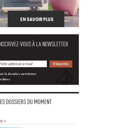
INSCRIVEZ-VOUS À LA NEWSLETTER
oir la dernière newsletter
rchives
LES DOSSIERS DU MOMENT
oir +