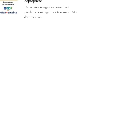
copropriété
Découvrez nos guides conseils et
produits pour organiser travaux et AG
d'immeuble.