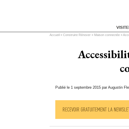
VISIT
Vous êtes ici
Accueil
 » 
Construire Rénover
 » 
Maison connectée
 » 
Acce
Accessibil
c
Publié le 1 septembre 2015 par Augustin Fl
RECEVOIR GRATUITEMENT LA NEWSLE