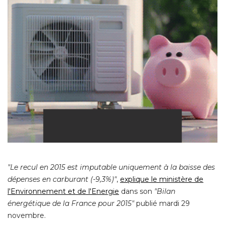
"Le recul en 2015 est imputable uniquement à la baisse des 
dépenses en carburant (-9,3%)"
, 
explique le ministère de
l'Environnement et de l'Energie
dans son
"Bilan 
énergétique de la France pour 2015"
publié mardi 29
novembre. 