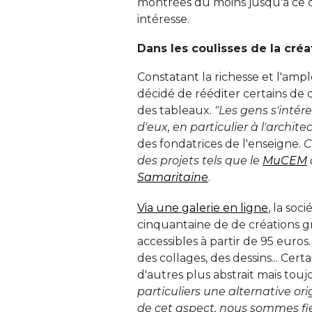
montrées du moins jusqu'à ce q
intéresse. 
Dans les coulisses de la créat
Constatant la richesse et l'ampl
décidé de rééditer certains de c
des tableaux. 
"Les gens s'intére
d'eux, en particulier à l'archite
des fondatrices de l'enseigne. 
C
des projets tels que le
MuCEM
Samaritaine
. 
Via une galerie en ligne
, la so
cinquantaine de de créations g
accessibles à partir de 95 euro
des collages, des dessins... Cert
d'autres plus abstrait mais touj
particuliers une alternative or
de cet aspect, nous sommes fie