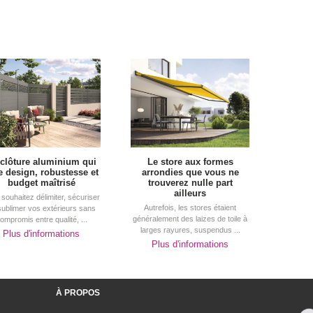
 clôture aluminium qui
Le store aux formes
ie design, robustesse et
arrondies que vous ne
budget maîtrisé
trouverez nulle part
ailleurs
souhaitez délimiter, sécuriser
Autrefois, les stores étaient
sublimer vos extérieurs sans
généralement des laizes de toile à 
ompromis entre qualité, ...
larges rayures, suspendus ...
Plus d'informations
Plus d'informations
À PROPOS