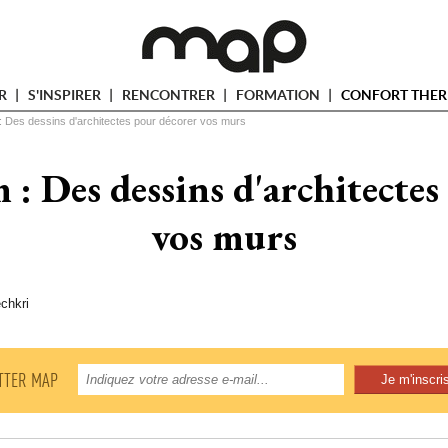
ER
S'INSPIRER
RENCONTRER
FORMATION
CONFORT THER
 Des dessins d'architectes pour décorer vos murs
 : Des dessins d'architectes
vos murs
chkri
TTER MAP