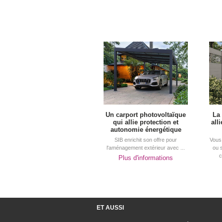
Un carport photovoltaïque
La
qui allie protection et
all
autonomie énergétique
SIB enrichit son offre pour
Vous 
l'aménagement extérieur avec ...
ou 
c
Plus d'informations
ET AUSSI