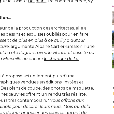
ue la société 
Desplans
, fraîchement créée, s'y 
v
ion...
eur de la production des architectes, elle a
es dessins et esquisses oubliés pour en faire
ssent de plus en plus à ce qu'il y a autour 
cture,
argumente Albane Cartier-Bresson, l'une
ela a été flagrant avec le vif intérêt suscité par
 à Marseille ou encore 
le chantier de La
ciété propose actuellement plus d'une 
raphiques vendues en éditions limitées et
s. Des plans de coupe, des photos de maquette, 
aines œuvres offrent un rendu très réaliste, 
ours très contemporain. 
"Nous offrons aux 
iginale pour décorer leurs murs. Mais au-delà 
rs de leur proposer des œuvres qui ont du