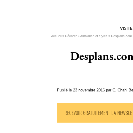
VISIT
Vous êtes ici
Accueil
 » 
Décorer
 » 
Ambiance et styles
 » 
Desplans.com :
Desplans.com
Publié le 23 novembre 2016 par C. Chahi Be
RECEVOIR GRATUITEMENT LA NEWSLE