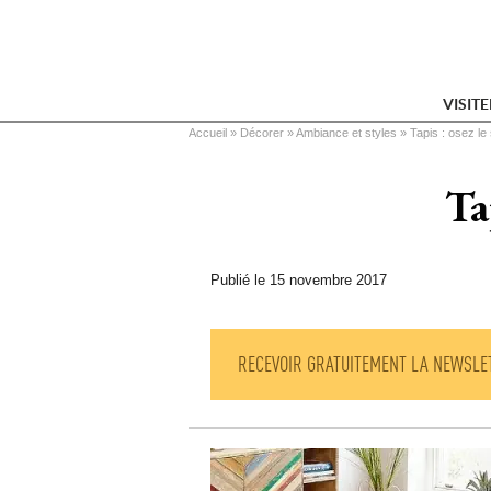
VISIT
Vous êtes ici
Accueil
 » 
Décorer
 » 
Ambiance et styles
 » 
Tapis : osez le
Ta
Publié le 15 novembre 2017
RECEVOIR GRATUITEMENT LA NEWSLE