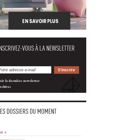
INSCRIVEZ-VOUS À LA NEWSLETTER
oir la dernière newsletter
rchives
LES DOSSIERS DU MOMENT
oir +