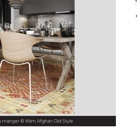
le à manger
 © Kilim Afghan Old Style