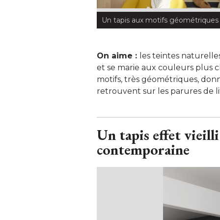
Un tapis aux motifs géométrique
On aime : 
les teintes naturell
et se marie aux couleurs plus c
motifs, très géométriques, don
retrouvent sur les parures de li
Un tapis effet vieil
contemporaine