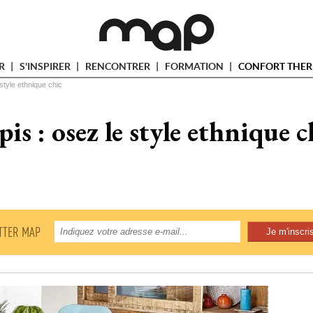
ER
S'INSPIRER
RENCONTRER
FORMATION
CONFORT THER
 style ethnique chic
pis : osez le style ethnique c
TTER MAP