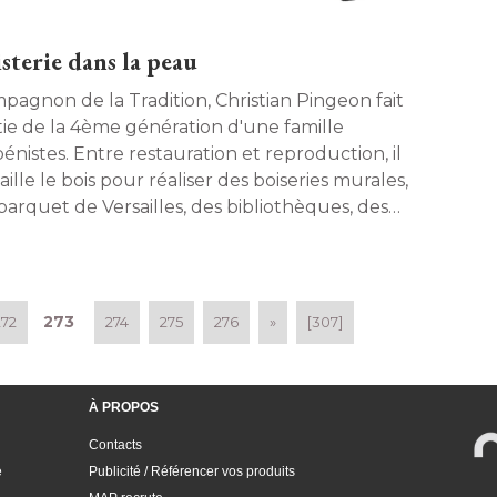
sterie dans la peau
pagnon de la Tradition, Christian Pingeon fait
tie de la 4ème génération d'une famille
énistes. Entre restauration et reproduction, il
aille le bois pour réaliser des boiseries murales, 
uet de Versailles, des bibliothèques, des
es... Portrait d'un artisan amoureux du bois. 
273
272
274
275
276
»
[307]
À PROPOS
Contacts
e
Publicité / Référencer vos produits