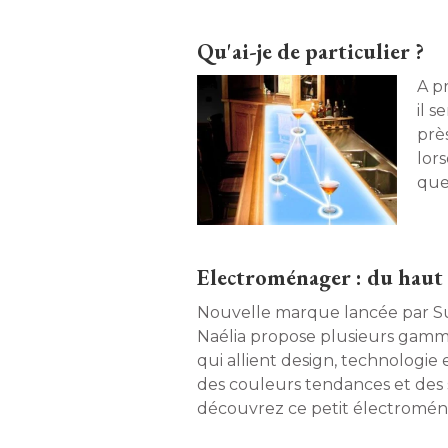
Qu'ai-je de particulier ?
A p
il s
près
lor
que
app
Electroménager : du haut
Nouvelle marque lancée par Su
Naélia propose plusieurs gam
qui allient design, technologie
des couleurs tendances et des st
découvrez ce petit électromé
gamme. 