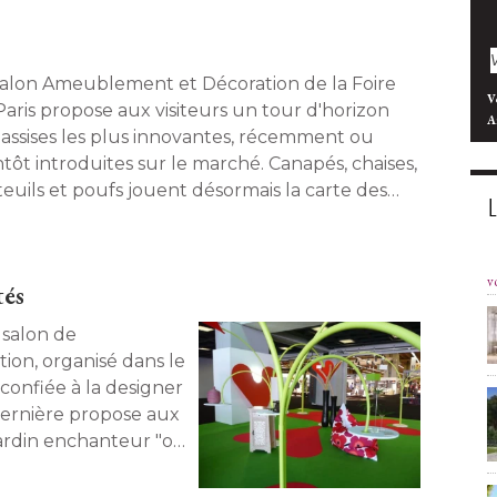
salon Ameublement et Décoration de la Foire
V
Paris propose aux visiteurs un tour d'horizon
A
 assises les plus innovantes, récemment ou
tôt introduites sur le marché. Canapés, chaises, 
teuils et poufs jouent désormais la carte des
leurs et de la modularité. Coup d'oeil sur ce
lier à la fois confortable et design, avec une
nographie signée par Cédric Martineaud. 
v
tés
 salon de
ion, organisé dans le
 confiée à la designer
 dernière propose aux
ardin enchanteur "où 
les objets et se les
 mileu d'objets insolites. 