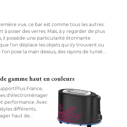
remière vue, ce bar est comme tous les autres : 
ert à poser des verres. Mais, à y regarder de plus
, il possède une particularité étonnante : 
sque l'on déplace les objets qui s'y trouvent ou
 l'on pose la main dessus, des rayons de lumière
araissent... Comme par magie ! 
 de gamme haut en couleurs
pportPlus France, 
mes d'électroménager
 et performance. Avec
yles différents, 
nager haut de