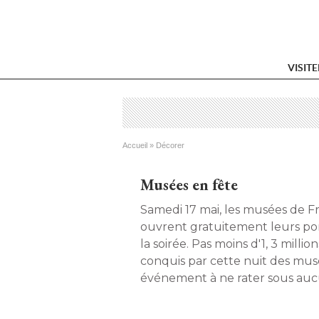
VISIT
Vous êtes ici
Accueil
 » 
Décorer
Musées en fête
Samedi 17 mai, les musées de F
ouvrent gratuitement leurs po
la soirée. Pas moins d'1, 3 million
conquis par cette nuit des mu
événement à ne rater sous auc
année. 