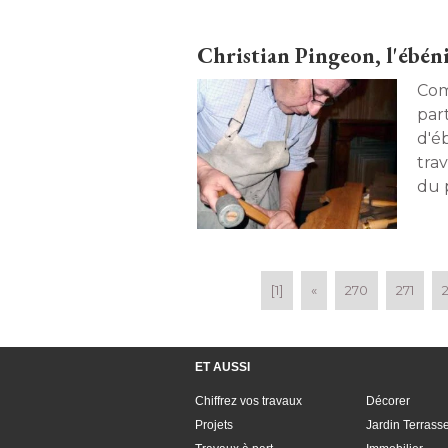
Christian Pingeon, l'ébéni
Com
par
d'éb
trav
du parq
port
[1]
«
270
271
ET AUSSI
Chiffrez vos travaux
Décorer
Projets
Jardin Terrass