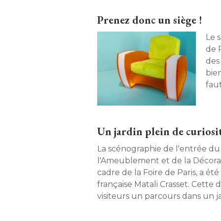
Prenez donc un siège !
Le 
de 
des
bien
fau
cou
mobi
scè
Un jardin plein de curiosi
La scénographie de l'entrée du
l'Ameublement et de la Décorat
cadre de la Foire de Paris, a été
française Matali Crasset. Cette
visiteurs un parcours dans un j
le visiteur n'a plus qu'à cueillir 
approprier". Promenade au