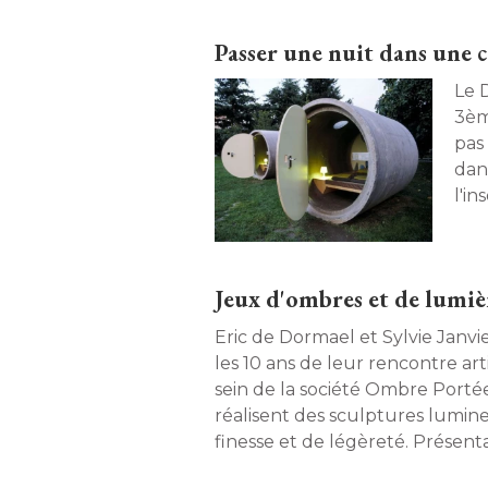
Passer une nuit dans une c
Le 
3èm
pas 
dan
l'in
dan
l'a
ori
Jeux d'ombres et de lumiè
Eric de Dormael et Sylvie Janvi
les 10 ans de leur rencontre ar
sein de la société Ombre Portée
réalisent des sculptures lumin
finesse et de légèreté. Présent
choc. 