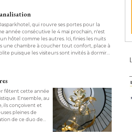
analisation
Dasparkhotel, qui rouvre ses portes pour la
e année consécutive le 4 mai prochain, n'est
un hôtel comme les autres. Ici, finies les nuits
s une chambre à coucher tout confort, place à 
solite puisque les visiteurs sont invités à dormir
s des tubes de béton, servant habituellement à 
ménagement des canalisations. Visite de ce lieu
ginal situé en Autriche au bord du Danube. 
res
er fêtent cette année
tistique. Ensemble, au
, ils conçoivent et
euses pleines de
ation de ce duo de