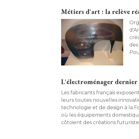
Métiers d'art : la relève 
Org
d'Art
cré
des 
Pour
cré
et l
L'électroménager dernier 
Les fabricants français expose
leurs toutes nouvelles innovat
technologie et de design à la F
où les équipements domestique
 côtoient des créations fu