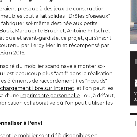
eraient presque à des jeux de construction - 
 meubles tout à fait solides. "Drôles d'oiseaux" 
à fabriquer soi-même destinée aux petits
Bouis, Marguerite Bruchet, Antoine Fritsch et
étique et avant-gardiste, ce projet, qui s'inscrit
 soutenu par Leroy Merlin et récompensé par
sign 2016. 
spiré du mobilier scandinave à monter soi-
eur est beaucoup plus "actif" dans la réalisation
 des éléments de raccordement (les "nœuds" 
échargement libre sur Internet
, et l'on peut les 
V
ose d'une
imprimante personnelle
 - ou, à défaut, 
A
ication collaborative où l'on peut utiliser les
naliser à l'envi
ent le mobilier sont déjà disponibles en