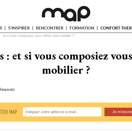
ER
S'INSPIRER
RENCONTRER
FORMATION
CONFORT THER
 : et si vous composiez vous-même votre mobilier ?
es : et si vous composiez vo
mobilier ?
-Beauvais
TTER MAP