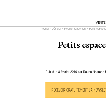
VISIT
Vous êtes ici
Accueil
 » 
Décorer
 » 
Mobilier, rangement
 » 
Petits espaces
Petits espac
Publié le 8 février 2016 par Rouba Naaman
RECEVOIR GRATUITEMENT LA NEWSLE