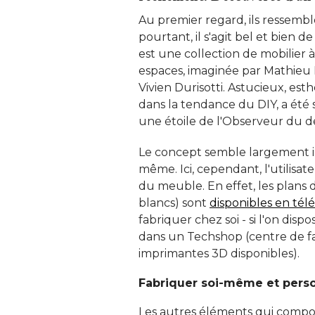
Au premier regard, ils ressembl
pourtant, il s'agit bel et bien de
est une collection de mobilier 
espaces, imaginée par Mathieu 
Vivien Durisotti. Astucieux, esth
dans la tendance du DIY, a été
une étoile de l'Observeur du de
Le concept semble largement in
même. Ici, cependant, l'utilisat
du meuble. En effet, les plans
blancs) sont
disponibles en tél
fabriquer chez soi - si l'on disp
dans un Techshop (centre de fabr
imprimantes 3D disponibles). 
Fabriquer soi-même et person
Les autres éléments qui compos