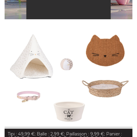
Tipi : 49,99 €; Balle : 2,99 €; Paillasson : 9,99 €; Panier : 