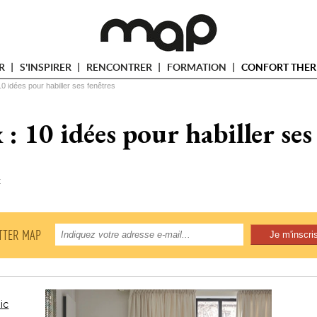
ER
S'INSPIRER
RENCONTRER
FORMATION
CONFORT THER
0 idées pour habiller ses fenêtres
: 10 idées pour habiller ses
t
TTER MAP
ic