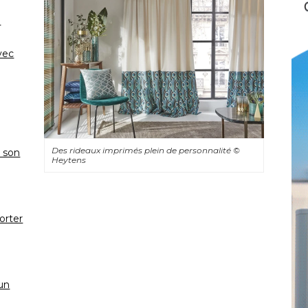
n
vec
Des rideaux imprimés plein de personnalité 
© 
r son
Heytens
orter
un