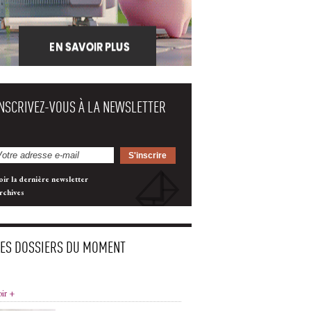
INSCRIVEZ-VOUS À LA NEWSLETTER
oir la dernière newsletter
rchives
LES DOSSIERS DU MOMENT
oir +