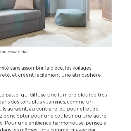
de douceur
© But
mité sans assombrir la pièce, les voilages
gèreté, et créent facilement une atmosphère
te pastel qui diffuse une lumière bleutée très
s dans des tons plus vitaminés, comme un
 ils auraient, au contraire, eu pour effet de
ez donc opter pour une couleur ou une autre
té. Pour une ambiance harmonieuse, pensez à 
 dans les mêmes tons, comme ici, avec par