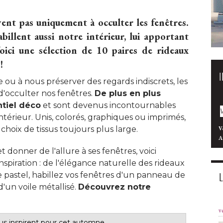
vent pas uniquement à occulter les fenêtres. 
abillent aussi notre intérieur, lui apportant
Voici une sélection de 10 paires de rideaux
!
re ou à nous préserver des regards indiscrets, les
'occulter nos fenêtres. 
De plus en plus
entiel déco
et sont devenus incontournables
intérieur. Unis, colorés, graphiques ou imprimés, 
n choix de tissus toujours plus large. 
V
A
t donner de l'allure à ses fenêtres, voici
nspiration : de l'élégance naturelle des rideaux
ge pastel, habillez vos fenêtres d'un panneau de
'un voile métallisé. 
Découvrez notre
v
ous inspirent pour cet automne