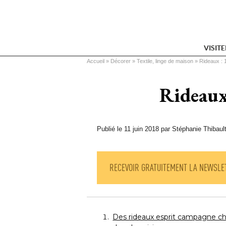
VISIT
Vous êtes ici
Accueil
 » 
Décorer
 » 
Textile, linge de maison
 » 
Rideaux : 1
Rideaux 
Publié le 11 juin 2018 par Stéphanie Thibaul
RECEVOIR GRATUITEMENT LA NEWSLE
Des rideaux esprit campagne ch