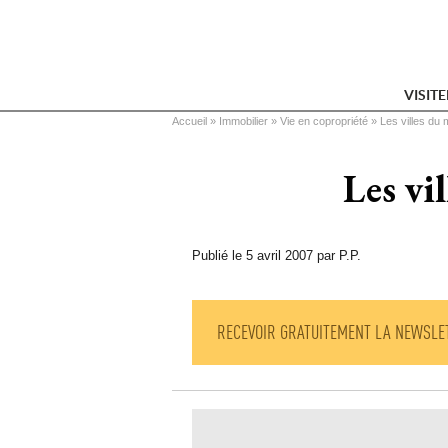
VISIT
Vous êtes ici
Accueil
 » 
Immobilier
 » 
Vie en copropriété
 » 
Les villes du m
Les vi
Publié le 5 avril 2007 par P.P.
RECEVOIR GRATUITEMENT LA NEWSLE