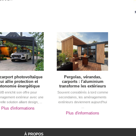
carport photovoltaïque
Pergolas, vérandas, 
ui allie protection et
carports : l'aluminium
utonomie énergétique
transforme les extérieurs
SIB enrichit son offre pour
Souvent considérés à tord comme
énagement extérieur avec une
secondaires, les aménagements
elle solution alliant design, ...
extérieurs deviennent aujourd'hui
...
Plus d'informations
Plus d'informations
À PROPOS