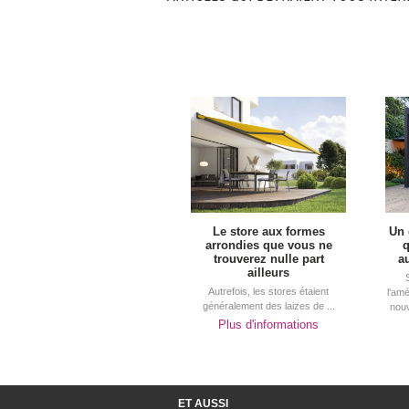
Le store aux formes
Un 
arrondies que vous ne
q
trouverez nulle part
a
ailleurs
Autrefois, les stores étaient
l'am
généralement des laizes de ...
nouv
Plus d'informations
ET AUSSI