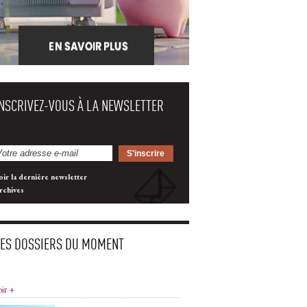
INSCRIVEZ-VOUS À LA NEWSLETTER
oir la dernière newsletter
rchives
LES DOSSIERS DU MOMENT
oir +