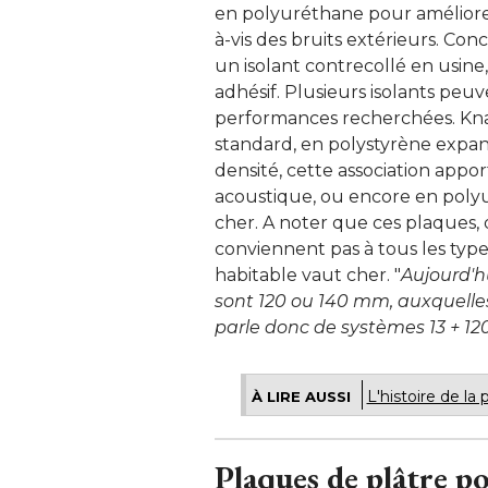
en polyuréthane pour améliorer 
à-vis des bruits extérieurs. Con
un isolant contrecollé en usine
adhésif. Plusieurs isolants peu
performances recherchées. Kna
standard, en polystyrène expans
densité, cette association appor
acoustique, ou encore en polyu
cher. A noter que ces plaques, 
conviennent pas à tous les type
habitable vaut cher. "
Aujourd'h
sont 120 ou 140 mm, auxquelle
parle donc de systèmes 13 + 120
L'histoire de la
À LIRE AUSSI
Plaques de plâtre p