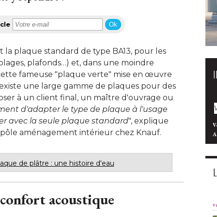
cle
Ok
t la plaque standard de type BA13, pour les
ublages, plafonds…) et, dans une moindre
cette fameuse "plaque verte" mise en œuvre
il existe une large gamme de plaques pour des
oser à un client final, un maître d'ouvrage ou
iment d'adapter le type de plaque à l'usage
ier avec la seule plaque standard
", explique 
V
pôle aménagement intérieur chez Knauf. 
A
aque de plâtre : une histoire d'eau
 confort acoustique
v