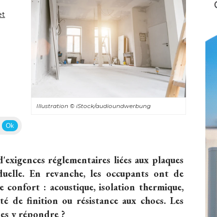
et
Illustration
© iStock/audioundwerbung
Ok
d'exigences réglementaires liées aux plaques
duelle. En revanche, les occupants ont de
 confort : acoustique, isolation thermique, 
ité de finition ou résistance aux chocs. Les
les y répondre ?