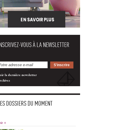
INSCRIVEZ-VOUS À LA NEWSLETTER
oir la dernière newsletter
rchives
LES DOSSIERS DU MOMENT
oir +