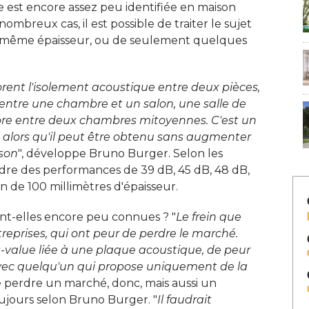
e est encore assez peu identifiée en maison
ombreux cas, il est possible de traiter le sujet
e même épaisseur, ou de seulement quelques
ent l'isolement acoustique entre deux pièces, 
t entre une chambre et un salon, une salle de
re entre deux chambres mitoyennes. C'est un
 alors qu'il peut être obtenu sans augmenter
ison
", développe Bruno Burger. Selon les 
indre des performances de 39 dB, 45 dB, 48 dB, 
 de 100 millimètres d'épaisseur. 
ont-elles encore peu connues ? "
Le frein que
treprises, qui ont peur de perdre le marché. 
lus-value liée à une plaque acoustique, de peur
vec quelqu'un qui propose uniquement de la
e perdre un marché, donc, mais aussi un 
jours selon Bruno Burger. "
Il faudrait