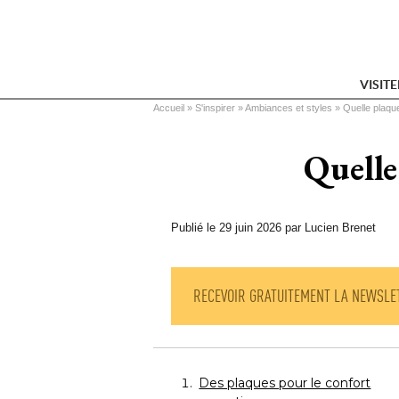
VISIT
Vous êtes ici
Accueil
 » 
S'inspirer
 » 
Ambiances et styles
 » 
Quelle plaqu
Quelle
Publié le 29 juin 2026 par Lucien Brenet
RECEVOIR GRATUITEMENT LA NEWSLE
Des plaques pour le confort