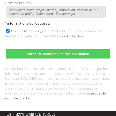
Commentaires
* informations obligatoires.
Je souhaite recevoir gratuitement (ou continuer à recevoir) les
newsletters d'information de MAP (
voir infos légales
).
En validant ce formulaire, vous acceptez sans réserve que les
informations saisies soient utilisées, traitées et transmises au
fabricant RAYCHEM pour permettre de vous recontacter dans
le cadre de la relation commerciale qui découle de cette
demande d’informations ou de devis. Pour connaitre et
exercer vos droits, vous pouvez consulter notre
politique de
confidentialité
. 
LES INTERNAUTES ONT AUSSI CONSULTÉ