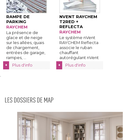
RAMPE DE
NVENT RAYCHEM
PARKING
T2RED + 
REFLECTA
RAYCHEM
RAYCHEM
La présence de
glace et de neige
Le système nVent
sur les allées, quais
RAYCHEM Reflecta
de chargement, 
associe le ruban
entrées de garage, 
chauffant
rampes, ...
autorégulant nVent
RAYCHEM T2Red
Plus d'info
Plus d'info
+
+
aux ...
LES DOSSIERS DE MAP