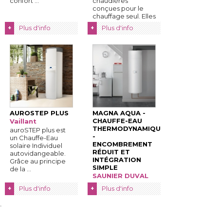
confort ...
chaudières
conçues pour le
chauffage seul. Elles
...
Plus d'info
Plus d'info
+
+
AUROSTEP PLUS
MAGNA AQUA - 
CHAUFFE-EAU
Vaillant
THERMODYNAMIQUE
auroSTEP plus est
- 
un Chauffe-Eau
ENCOMBREMENT
solaire Individuel
RÉDUIT ET
autovidangeable. 
INTÉGRATION
Grâce au principe
SIMPLE
de la ...
SAUNIER DUVAL
Accédez à un
Plus d'info
Plus d'info
+
+
confort
domestique
inégalé tout en
réduisant vos