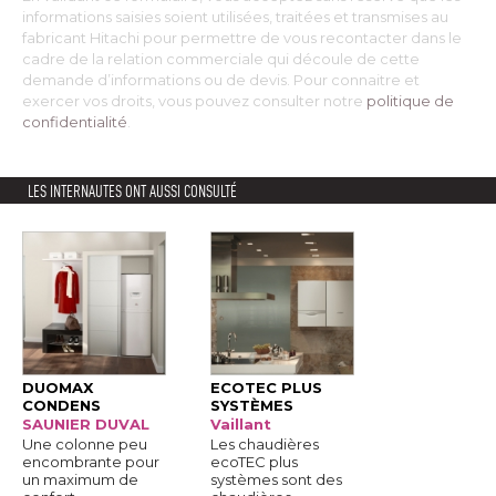
informations saisies soient utilisées, traitées et transmises au
fabricant Hitachi pour permettre de vous recontacter dans le
cadre de la relation commerciale qui découle de cette
demande d’informations ou de devis. Pour connaitre et
exercer vos droits, vous pouvez consulter notre
politique de
confidentialité
. 
LES INTERNAUTES ONT AUSSI CONSULTÉ
DUOMAX
ECOTEC PLUS
CONDENS
SYSTÈMES
SAUNIER DUVAL
Vaillant
Une colonne peu
Les chaudières
encombrante pour
ecoTEC plus
un maximum de
systèmes sont des