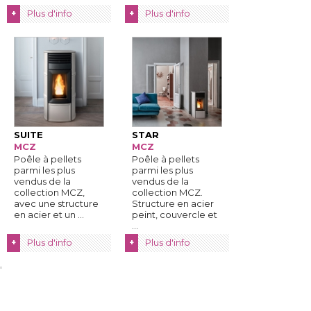
Plus d'info
Plus d'info
+
+
SUITE
STAR
MCZ
MCZ
Poêle à pellets
Poêle à pellets
parmi les plus
parmi les plus
vendus de la
vendus de la
collection MCZ, 
collection MCZ. 
avec une structure
Structure en acier
en acier et un ...
peint, couvercle et
...
Plus d'info
Plus d'info
+
+