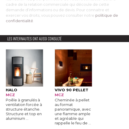
cadre de la relation commerciale qui découle de cette
demande d’informations ou de devis. Pour connaitre et
exercer vos droits, vous pouvez consulter notre
politique de
confidentialité
. 
LES INTERNAUTES ONT AUSSI CONSULTÉ
HALO
VIVO 90 PELLET
MCZ
MCZ
Poêle à granulés à 
Cheminée à pellet
ventilation forcée à 
au format
structure étanche. 
panoramique, avec
Structure et top en
une flamme ample
aluminium ...
et agréable qui
rappelle le feu de ...