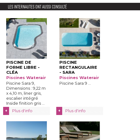
LES INTERNAUTES ONT AUSSI CONSULTÉ
PISCINE DE
PISCINE
FORME LIBRE - 
RECTANGULAIRE
CLÉA
- SARA
Piscines Waterair
Piscines Waterair
Piscine Sara 9, 
Piscine Sara 9 ...
Dimensions : 9,22 m
x 4,10 m, liner gris, 
escalier intégré 
Inside finition gris ...
Plus d'info
Plus d'info
+
+