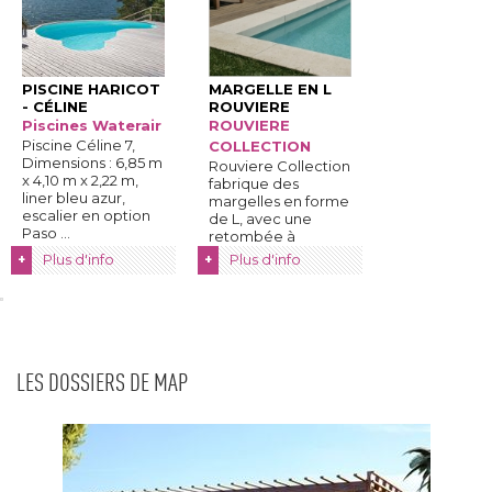
PISCINE HARICOT
MARGELLE EN L
- CÉLINE
ROUVIERE
Piscines Waterair
ROUVIERE
Piscine Céline 7, 
COLLECTION
Dimensions : 6,85 m
Rouviere Collection
x 4,10 m x 2,22 m, 
fabrique des
liner bleu azur, 
margelles en forme
escalier en option
de L, avec une
Paso ...
retombée à 
l'intérieur du ...
Plus d'info
Plus d'info
+
+
LES DOSSIERS DE MAP