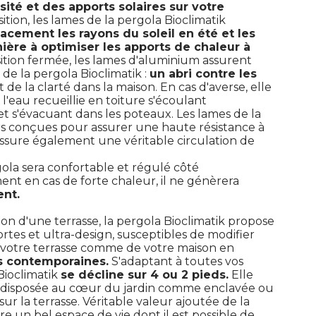
ité et des apports solaires sur votre
ition, les lames de la pergola Bioclimatik
cacement les rayons du soleil en été et les
ière à optimiser les apports de chaleur à 
ition fermée, les lames d'aluminium assurent
e la pergola Bioclimatik : 
un abri contre les
 de la clarté dans la maison. En cas d'averse, elle 
eau recueillie en toiture s'écoulant
et s'évacuant dans les poteaux. Les lames de la
urs conçues pour assurer une haute résistance à 
assure également une véritable circulation de
gola sera confortable et régulé côté 
nt en cas de forte chaleur, il ne génèrera
ent.
on d'une terrasse, la pergola Bioclimatik propose
fortes et ultra-design, susceptibles de modifier
votre terrasse comme de votre maison en
us contemporaines.
S'adaptant à toutes vos
Bioclimatik
se décline sur 4 ou 2 pieds.
Elle
 disposée au cœur du jardin comme enclavée ou
r la terrasse. Véritable valeur ajoutée de la
fre un bel espace de vie dont il est possible de