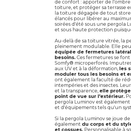
de confort : apporter de l'ombre 
toiture, et protéger sa terrasse 
la toiture dégagée de tout store
élancés pour libérer au maximu
soirées d'été sous une pergola Lum
et sous haute protection puisque 
Au-delà de sa toiture vitrée, la p
pleinement modulable. Elle peut
équipée de fermetures latérale
besoins.
Ces fermetures se font 
Somfy® microperforés. Imputresc
aux UV et à la déformation, 
les 
moduler tous les besoins et e
ont également la faculté de rédu
intempéries et des insectes. Leu
et la transparence, 
elle protège
point de vue sur l'extérieur.
Po
pergola Luminov est également 
et d'équipements tels qu'un syst
Si la pergola Luminov se joue de 
également 
du corps et du styl
et cossues.
Personnalisable à so