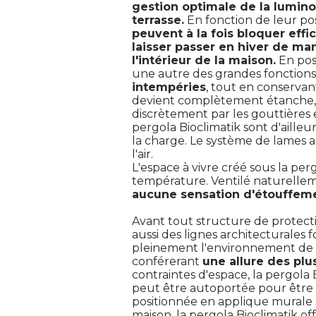
gestion optimale de la luminos
terrasse.
En fonction de leur pos
peuvent à la fois bloquer effi
laisser passer en hiver de man
l'intérieur de la maison.
En pos
une autre des grandes fonctions d
intempéries
, tout en conservant
devient complètement étanche, l'
discrètement par les gouttières 
pergola Bioclimatik sont d'aille
la charge. Le système de lames 
l'air. 
 L'espace à vivre créé sous la per
température. Ventilé naturelleme
aucune sensation d'étouffem
Avant tout structure de protecti
aussi des lignes architecturales 
pleinement l'environnement de 
conférerant
une allure des pl
contraintes d'espace, la pergola 
peut être autoportée pour être
positionnée en applique murale su
maison, la pergola Bioclimatik of