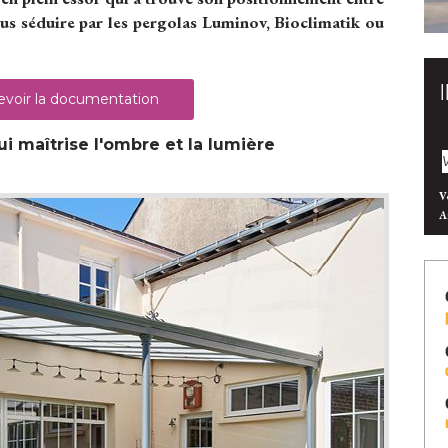
ous séduire par les pergolas Luminov, Bioclimatik ou
voir la documentation
i maîtrise l'ombre et la lumière
V
A