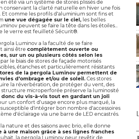
en été via un système de stores plissés de
en conservant la clarté naturelle en hiver une fois
. Et comme les profils d'aluminium sont fins et
m 
une vue dégagée sur le ciel,
les belles
inov peuvent se faire la tête dans les étoiles... 
le verre est feuilleté Sécurit®. 
ergola Luminov a la faculté de se faire
 ainsi être
complètement ouverte ou
s, sur un ou plusieurs côtés selon les 
par le biais de stores de façade motorisés
ibles, étanches et particulièrement résistants
stores de la pergola Luminov permettent de
nvies d'ombrage et/ou de soleil.
Ces stores
ire la réverbération, de protéger du vent, des
r structure microperforée préserve la luminosité 
 donc du vis-à-vis tout en gardant un joli
ur un confort d'usage encore plus marqué, la
susceptible d'intégrer bon nombre d'accessoires
ème d'éclairage via une barre de LED encastrés. 
la nature et des saisons avec brio, elle donne
e à une maison grâce à ses lignes franches
uhait, la pergola Luminov peur revêtir de