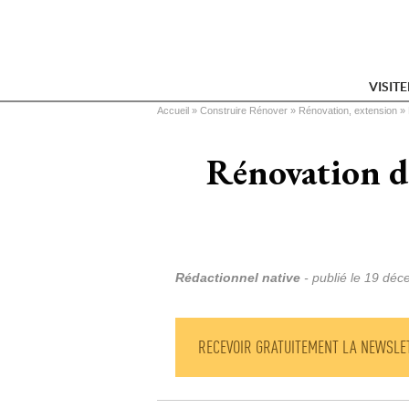
VISIT
Vous êtes ici
Accueil
 » 
Construire Rénover
 » 
Rénovation, extension
 » 
Rénovation de
Rédactionnel native
 - publié le 
19 déc
RECEVOIR GRATUITEMENT LA NEWSLE