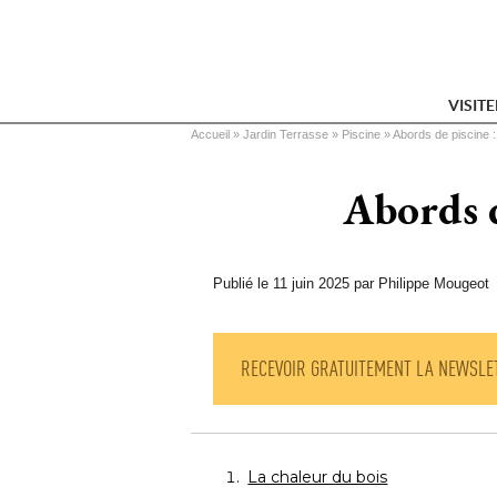
VISIT
Vous êtes ici
Accueil
 » 
Jardin Terrasse
 » 
Piscine
 » 
Abords de piscine :
Abords d
Publié le 11 juin 2025 par Philippe Mougeot
RECEVOIR GRATUITEMENT LA NEWSLE
La chaleur du bois