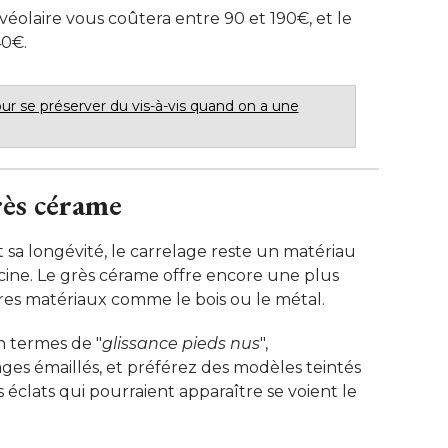
véolaire vous coûtera entre 90 et 190€, et le
0€. 
ur se préserver du vis-à-vis quand on a une
rès cérame
t sa longévité, le carrelage reste un matériau
cine. Le grès cérame offre encore une plus
res matériaux comme le bois ou le métal. 
en termes de "
glissance pieds nus
", 
ages émaillés, et préférez des modèles teintés
s éclats qui pourraient apparaître se voient le