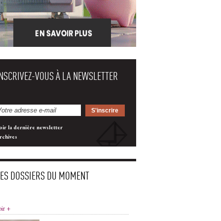
INSCRIVEZ-VOUS À LA NEWSLETTER
oir la dernière newsletter
rchives
LES DOSSIERS DU MOMENT
oir +