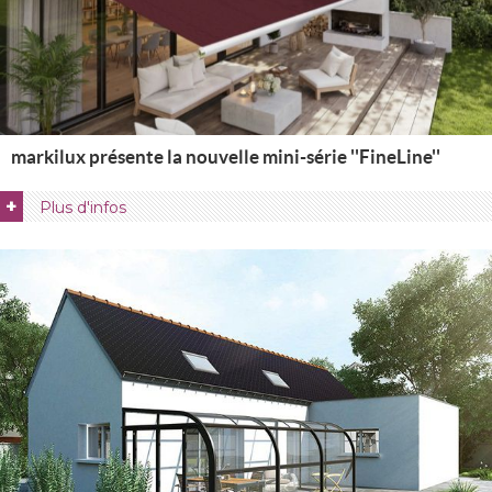
markilux présente la nouvelle mini-série ''FineLine''
+
Plus d'infos