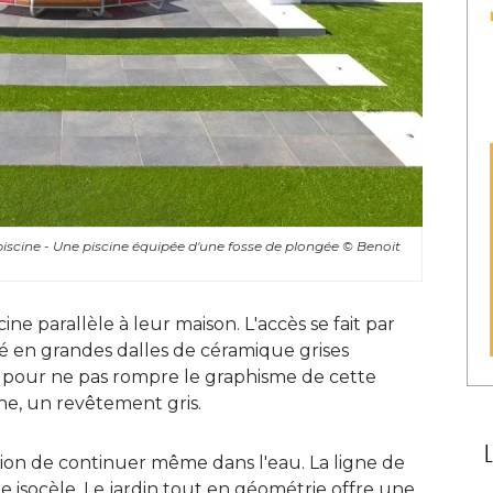
scine - Une piscine équipée d'une fosse de plongée
© Benoit 
scine parallèle à leur maison. L'accès se fait par
 en grandes dalles de céramique grises
st pour ne pas rompre le graphisme de cette
ine, un revêtement gris. 
sion de continuer même dans l'eau. La ligne de
 isocèle. Le jardin tout en géométrie offre une