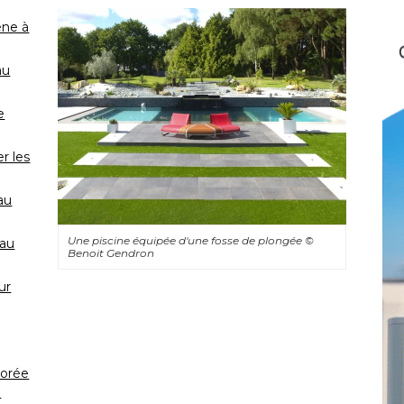
ne à 
au
e
r les
au
Une piscine équipée d'une fosse de plongée
© 
eau
Benoit Gendron
ur
borée
e