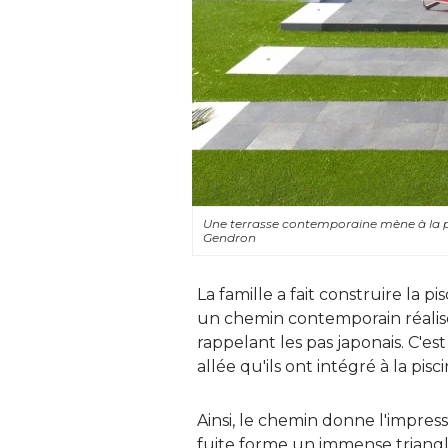
Une terrasse contemporaine mène à la pi
Gendron
La famille a fait construire la pi
un chemin contemporain réalisé
rappelant les pas japonais. C'e
allée qu'ils ont intégré à la pisc
Ainsi, le chemin donne l'impres
fuite forme un immense triangle