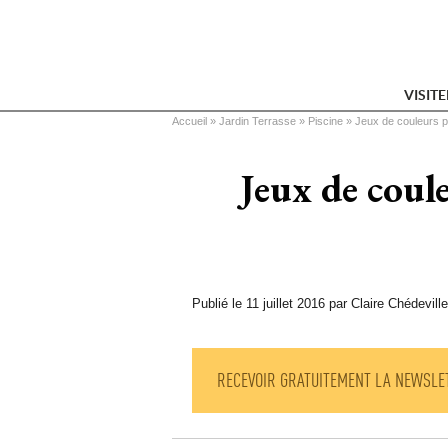
VISIT
Vous êtes ici
Accueil
 » 
Jardin Terrasse
 » 
Piscine
 » 
Jeux de couleurs p
Jeux de coul
Publié le 11 juillet 2016 par Claire Chédeville
RECEVOIR GRATUITEMENT LA NEWSLE