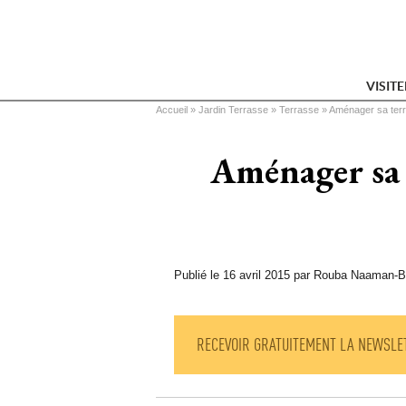
VISIT
Vous êtes ici
Accueil
 » 
Jardin Terrasse
 » 
Terrasse
 » 
Aménager sa terra
Aménager sa t
Publié le 16 avril 2015 par Rouba Naaman-
RECEVOIR GRATUITEMENT LA NEWSLE