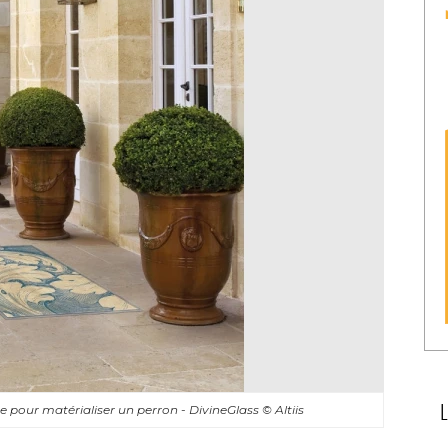
ée pour matérialiser un perron - DivineGlass
© Altiis