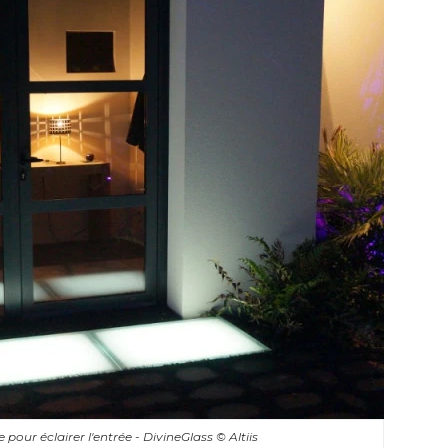
e pour éclairer l'entrée - DivineGlass
© Altiis