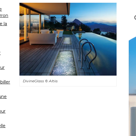
e
rron
e la
r
our
DivineGlass
© Altiis
iller
 une
our
lle