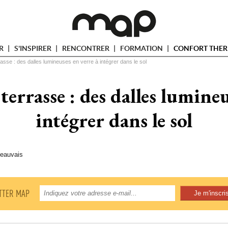
ER
S'INSPIRER
RENCONTRER
FORMATION
CONFORT THER
sse : des dalles lumineuses en verre à intégrer dans le sol
errasse : des dalles lumineus
intégrer dans le sol
Beauvais
TTER MAP