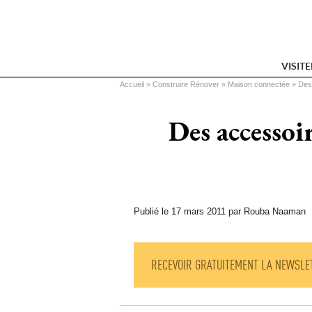
VISIT
Vous êtes ici
Accueil
 » 
Construire Rénover
 » 
Maison connectée
 » 
Des
Des accessoi
Publié le 17 mars 2011 par Rouba Naaman
RECEVOIR GRATUITEMENT LA NEWSLE