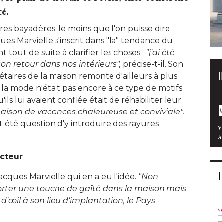
té.
res bayadères, le moins que l'on puisse dire
ues Marvielle s'inscrit dans "la" tendance du
 tout de suite à clarifier les choses : 
"j'ai été 
son retour dans nos intérieurs",
précise-t-il. Son
étaires de la maison remonte d'ailleurs à plus
la mode n'était pas encore à ce type de motifs
'ils lui avaient confiée était de réhabiliter leur
aison de vacances chaleureuse et conviviale".
 été question d'y introduire des rayures
V
A
cteur
Jacques Marvielle qui en a eu l'idée. 
"Non 
orter une touche de gaîté dans la maison mais
n d'œil à son lieu d'implantation, le Pays
v