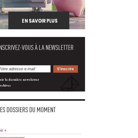
INSCRIVEZ-VOUS À LA NEWSLETTER
oir la dernière newsletter
rchives
LES DOSSIERS DU MOMENT
oir +