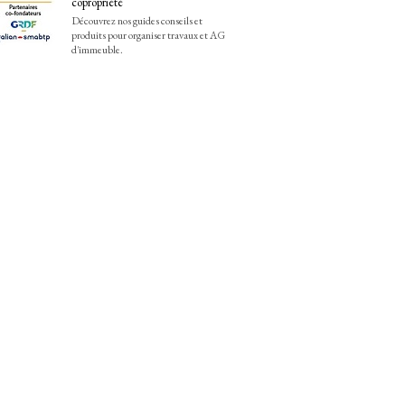
copropriété
Découvrez nos guides conseils et
produits pour organiser travaux et AG
d'immeuble.