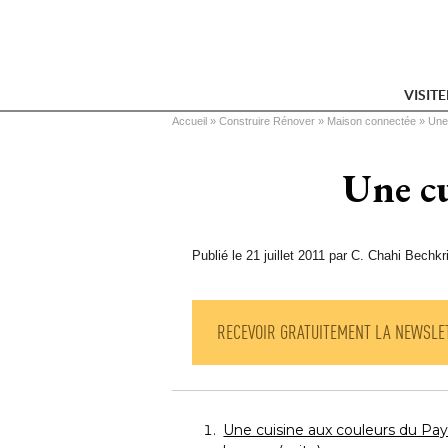
VISIT
Vous êtes ici
Accueil
 » 
Construire Rénover
 » 
Maison connectée
 » 
Une
Une cu
Publié le 21 juillet 2011 par C. Chahi Bechkr
RECEVOIR GRATUITEMENT LA NEWSLE
Une cuisine aux couleurs du Pa