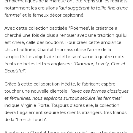
emblématiques de la marque ont été repris sur les robinets, 
notamment les croisillons
"qui suggèrent la taille fine d'une 
femme"
 et le fameux décor capitonné. 
Avec cette collection baptisée "Poèmes", la créatrice a
cherché une fois de plus à renouer avec une tradition qui lui
est chère, celle des boudoirs. Pour créer cette ambiance
chic et raffinée, Chantal Thomass utilise l'arme de la
simplicité. Les objets de toilette se résume à quatre mots
écrits en belles lettres anglaises : 
"Glamour, Lovely, Chic et 
Beautiful".
Grâce à cette collaboration inédite, le fabricant espère
toucher une nouvelle clientèle : 
"avec ces formes classiques 
et féminines, nous espérons surtout séduire les femmes", 
indique Virginie Porte. Toujours d'après elle, la collection
devrait également séduire les clients étrangers, très friands
de la "French Touch". 
A noter que Chantal Thomass édite déjà, via sa boutique de