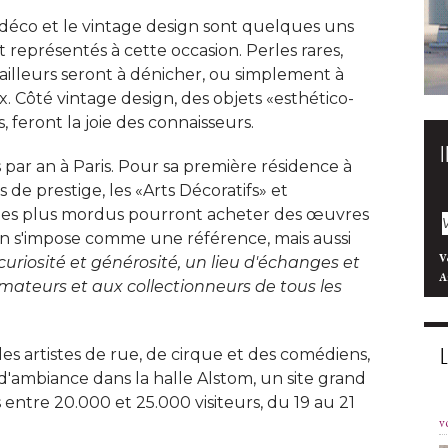
 déco et le vintage design sont quelques uns
 représentés à cette occasion. Perles rares, 
ailleurs seront à dénicher, ou simplement à 
x. Côté vintage design, des objets «esthético-
 feront la joie des connaisseurs. 
s par an à Paris. Pour sa première résidence à 
 de prestige, les «Arts Décoratifs» et
où les plus mordus pourront acheter des œuvres
tion s'impose comme une référence, mais aussi
V
curiosité et générosité, un lieu d'échanges et 
A
ateurs et aux collectionneurs de tous les
e des artistes de rue, de cirque et des comédiens, 
d'ambiance dans la halle Alstom, un site grand
entre 20.000 et 25.000 visiteurs, du 19 au 21
v