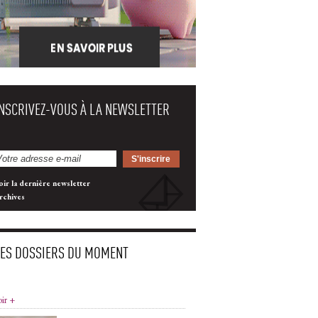
INSCRIVEZ-VOUS À LA NEWSLETTER
oir la dernière newsletter
rchives
LES DOSSIERS DU MOMENT
oir +