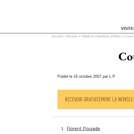
VISIT
Vous êtes ici
Accueil
 » 
Décorer
 » 
Hôtels et chambres d'hôtes
 » 
Court-
Cou
Publié le 16 octobre 2007 par L.P.
RECEVOIR GRATUITEMENT LA NEWSLE
Florent Poujade