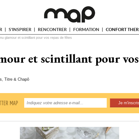
ER
S'INSPIRER
RENCONTRER
FORMATION
CONFORT THER
u glamour et scintillant pour vos repas de fêtes
ur et scintillant pour vos 
s, Titre & Chapô
TTER MAP