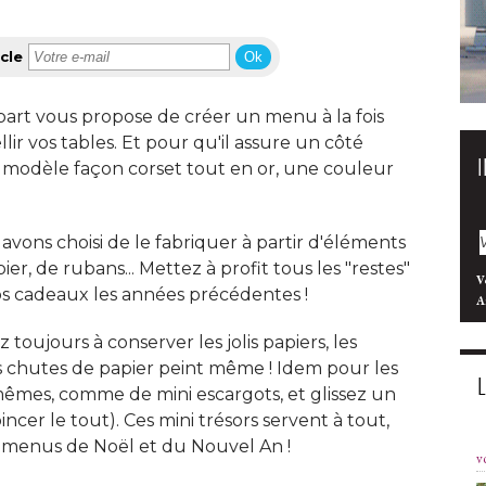
cle
Ok
à part vous propose de créer un menu à la fois
r vos tables. Et pour qu'il assure un côté 
n modèle façon corset tout en or, une couleur
avons choisi de le fabriquer à partir d'éléments
r, de rubans... Mettez à profit tous les "restes" 
V
os cadeaux les années précédentes ! 
A
oujours à conserver les jolis papiers, les
es chutes de papier peint même ! Idem pour les
êmes, comme de mini escargots, et glissez un
cer le tout). Ces mini trésors servent à tout, 
s menus de Noël et du Nouvel An ! 
v