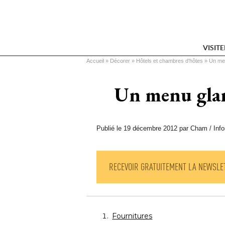
VISIT
Vous êtes ici
Accueil
 » 
Décorer
 » 
Hôtels et chambres d'hôtes
 » 
Un men
Un menu glamo
Publié le 19 décembre 2012 par Cham / Info
RECEVOIR GRATUITEMENT LA NEWSLE
Fournitures