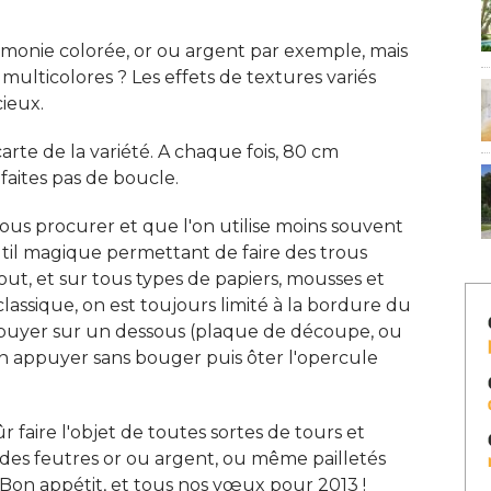
rmonie colorée, or ou argent par exemple, mais
multicolores ? Les effets de textures variés
ieux. 
carte de la variété. A chaque fois, 80 cm
 faites pas de boucle. 
vous procurer et que l'on utilise moins souvent
util magique permettant de faire des trous
ut, et sur tous types de papiers, mousses et
lassique, on est toujours limité à la bordure du
appuyer sur un dessous (plaque de découpe, ou
en appuyer sans bouger puis ôter l'opercule
r faire l'objet de toutes sortes de tours et
ez des feutres or ou argent, ou même pailletés
Bon appétit, et tous nos vœux pour 2013 ! 