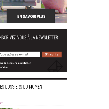
INSCRIVEZ-VOUS À LA NEWSLETTER
oir la dernière newsletter
rchives
LES DOSSIERS DU MOMENT
oir +