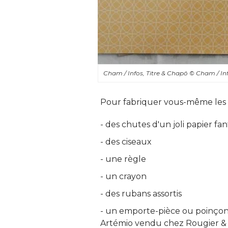
Cham / Infos, Titre & Chapô 
© Cham / Inf
Pour fabriquer vous-même les me
- des chutes d'un joli papier fant
- des ciseaux 
- une règle 
- un crayon 
- des rubans assortis 
- un emporte-pièce ou poinçon (
Artémio vendu chez Rougier & 