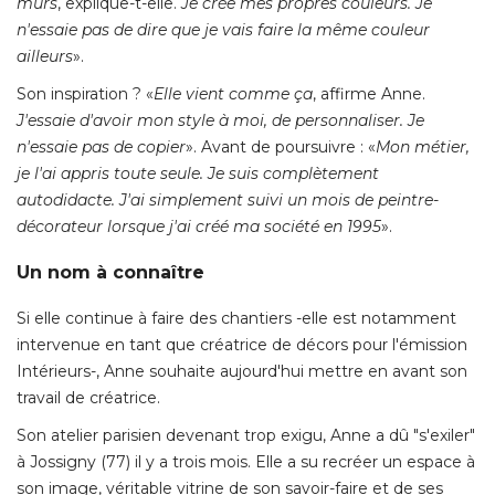
murs
, explique-t-elle. 
Je crée mes propres couleurs. Je
n'essaie pas de dire que je vais faire la même couleur
ailleurs
». 
Son inspiration ? «
Elle vient comme ça
, affirme Anne. 
J'essaie d'avoir mon style à moi, de personnaliser. Je
n'essaie pas de copier
». Avant de poursuivre : «
Mon métier, 
je l'ai appris toute seule. Je suis complètement
autodidacte. J'ai simplement suivi un mois de peintre-
décorateur lorsque j'ai créé ma société en 1995
». 
Un nom à connaître
Si elle continue à faire des chantiers -elle est notamment
intervenue en tant que créatrice de décors pour l'émission
Intérieurs-, Anne souhaite aujourd'hui mettre en avant son
travail de créatrice. 
Son atelier parisien devenant trop exigu, Anne a dû "s'exiler" 
à Jossigny (77) il y a trois mois. Elle a su recréer un espace à 
son image, véritable vitrine de son savoir-faire et de ses