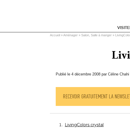
VISIT
Vous êtes ici
Accueil
 » 
Aménager
 » 
Salon, Salle à manger
 » 
LivingCol
Liv
Publié le 4 décembre 2008 par Céline Chahi
RECEVOIR GRATUITEMENT LA NEWSLE
LivingColors crystal