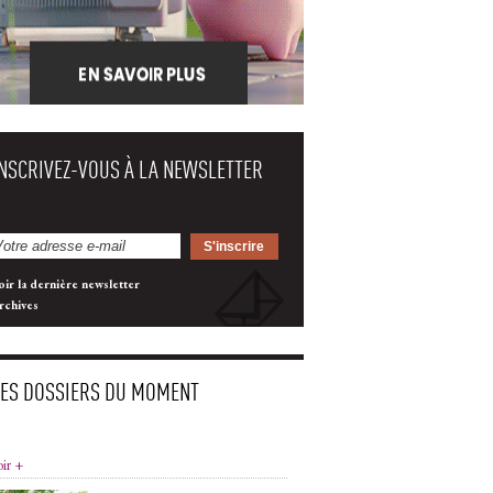
INSCRIVEZ-VOUS À LA NEWSLETTER
oir la dernière newsletter
rchives
LES DOSSIERS DU MOMENT
oir +