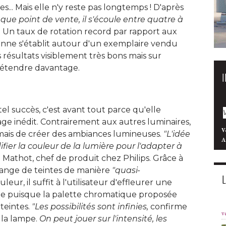
s... Mais elle n'y reste pas longtemps ! D'après
ue point de vente, il s'écoule entre quatre à 
 
Un taux de rotation record par rapport aux
enne s'établit autour d'un exemplaire vendu
 résultats visiblement très bons mais sur
s'étendre davantage. 
tel succès, c'est avant tout parce qu'elle
e inédit. Contrairement aux autres luminaires, 
V
r mais de créer des ambiances lumineuses. 
"L'idée 
A
ifier la couleur de la lumière pour l'adapter à 
athot, chef de produit chez Philips. Grâce à 
hange de teintes de manière
"quasi-
leur, il suffit à l'utilisateur d'effleurer une
le puisque la palette chromatique proposée
teintes. 
"Les possibilités sont infinies,
confirme
v
la lampe. 
On peut jouer sur l'intensité, les