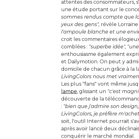
attentes des consommateurs, s
une étude portant sur le conce
sommes rendus compte que la 
yeux des gens", 
révèle Lorraine
l'ampoule blanche et une envi
croit les commentaires élogieux
comblées : 
"superbe idée",
"une 
enthousiasme également exprimé
et Dailymotion. On peut y admi
domicile de chacun grâce à la l
LivingColors nous met vraimen
Les plus "fans" vont même jusq
lampe
, glissant un 
"c'est magni
découverte de la télécommande 
: 
"bien que j'admire son design
LivingColors, je préfère m'ache
soit, l'outil Internet pourrait s
après avoir lancé deux déclinai
conquérir le marché mondial. 