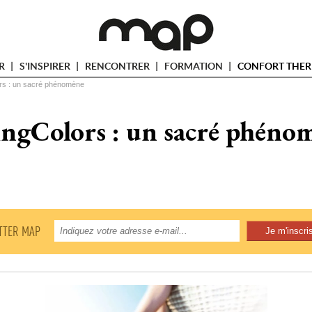
ER
S'INSPIRER
RENCONTRER
FORMATION
CONFORT THER
ors : un sacré phénomène
ingColors : un sacré phéno
TTER MAP