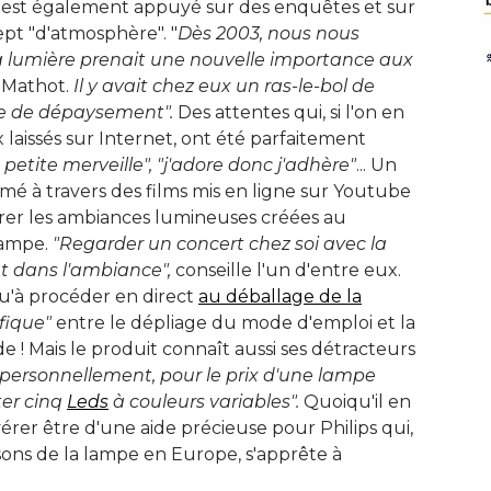
'est également appuyé sur des enquêtes et sur
pt "d'atmosphère". "
Dès 2003, nous nous
lumière prenait une nouvelle importance aux
 Mathot. 
Il y avait chez eux un ras-le-bol de
e de dépaysement". 
Des attentes qui, si l'on en
 laissés sur Internet, ont été parfaitement
petite merveille", 
"j'adore donc j'adhère"
... Un 
 à travers des films mis en ligne sur Youtube
rer les ambiances lumineuses créées au
ampe. 
"Regarder un concert chez soi avec la 
t dans l'ambiance", 
conseille l'un d'entre eux. 
u'à procéder en direct
au déballage de la
fique"
entre le dépliage du mode d'emploi et la
! Mais le produit connaît aussi ses détracteurs
,personnellement, pour le prix d'une lampe 
ter cinq
Leds
 à couleurs variables". 
Quoiqu'il en
'avérer être d'une aide précieuse pour Philips qui, 
sons de la lampe en Europe, s'apprête à 