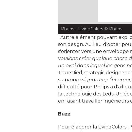
Philips - LivingColors
 © Philips
 Autre élément pouvant expliqu
son design. Au lieu d'opter pour
s'orienter vers une enveloppe r
voulions créer quelque chose d
un ovni dans lequel les gens ne
Thursflied, strategic designer ch
sa propre signature, s'incarner,
difficulté pour Philips a d'aille
la technologie des
Leds
. Un équ
en faisant travailler ingénieurs 
Buzz
Pour élaborer la LivingColors, 