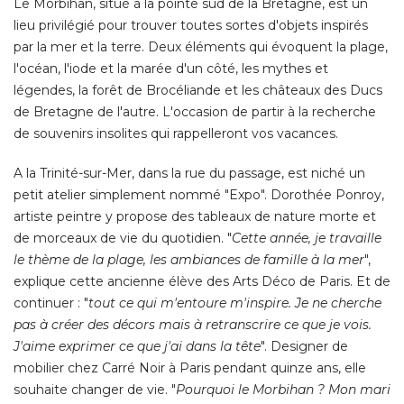
Le Morbihan, situé à la pointe sud de la Bretagne, est un
lieu privilégié pour trouver toutes sortes d'objets inspirés
par la mer et la terre. Deux éléments qui évoquent la plage, 
l'océan, l'iode et la marée d'un côté, les mythes et
légendes, la forêt de Brocéliande et les châteaux des Ducs
de Bretagne de l'autre. L'occasion de partir à la recherche
de souvenirs insolites qui rappelleront vos vacances. 
A la Trinité-sur-Mer, dans la rue du passage, est niché un
petit atelier simplement nommé "Expo". Dorothée Ponroy, 
artiste peintre y propose des tableaux de nature morte et
de morceaux de vie du quotidien. "
Cette année, je travaille
le thème de la plage, les ambiances de famille à la mer
", 
explique cette ancienne élève des Arts Déco de Paris. Et de
continuer : "
tout ce qui m'entoure m'inspire. Je ne cherche
pas à créer des décors mais à retranscrire ce que je vois. 
J'aime exprimer ce que j'ai dans la tête
". Designer de 
mobilier chez Carré Noir à Paris pendant quinze ans, elle
souhaite changer de vie. "
Pourquoi le Morbihan ? Mon mari