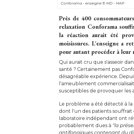
Conforama - enseigne
© MD - MAP
Près de 400 consommateurs a
relaxation Conforama souffre
la réaction aurait été pr
moisissures. L'enseigne a re
pour autant procéder à leur r
Qui aurait cru que s'asseoir da
santé ? Certainement pas Confor
désagréable expérience. Depuis
l'ameublement commercialisait s
susceptibles de provoquer les al
Le problème a été détecté à l
dont l'un des patients souffra
laboratoire indépendant ont ré
probablement dues à 
"la prés
antifongiques contenant du di