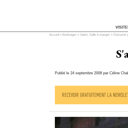
VISIT
Vous êtes ici
Accueil
 » 
Aménager
 » 
Salon, Salle à manger
 » 
S'asseoir 
S'
Publié le 24 septembre 2008 par Céline Cha
RECEVOIR GRATUITEMENT LA NEWSLE