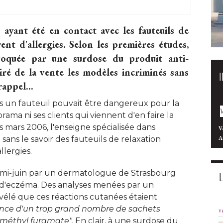
yant été en contact avec les fauteuils de
nt d'allergies. Selon les premières études, 
ovoquée par une surdose du produit anti-
tiré de la vente les modèles incriminés sans
appel...
ns un fauteuil pouvait être dangereux pour la
ama ni ses clients qui viennent d'en faire la
 mars 2006, l'enseigne spécialisée dans
V
ans le savoir des fauteuils de relaxation
A
lergies. 
a mi-juin par un dermatologue de Strasbourg
it d'eczéma. Des analyses menées par un
vélé que ces réactions cutanées étaient
ence d'un trop grand nombre de sachets 
v
méthyl furamate". 
En clair, à une surdose du