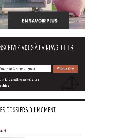
INSCRIVEZ-VOUS À LA NEWSLETTER
oir la dernière newsletter
rchives
LES DOSSIERS DU MOMENT
oir +