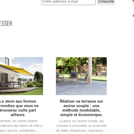
RESSER
Le store aux formes
Réaliser sa terrasse sur
rrondies que vous ne
assise souple : une
trouverez nulle part
méthode modulable, 
ailleurs
simple et économique.
utrefois, les stores étaient
La pose sur assise souple, qui
ralement des laizes de toile à 
consiste à assembler un ensemble
rges rayures, suspendus ...
de dalles d'épaisseur supérieure ...