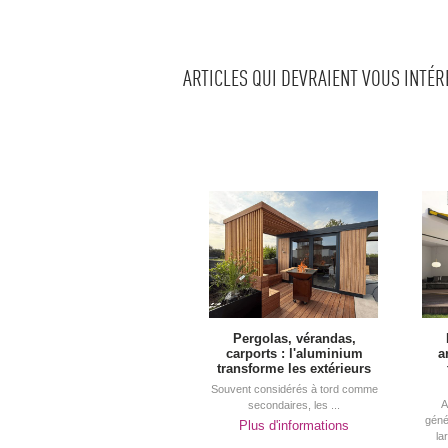
ARTICLES QUI DEVRAIENT VOUS INTÉ
Pergolas, vérandas, 
carports : l'aluminium
a
transforme les extérieurs
Souvent considérés à tord comme
A
secondaires, les ...
géné
Plus d'informations
la