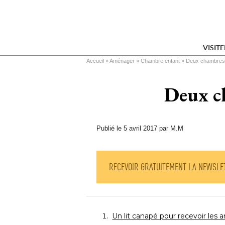
VISIT
Vous êtes ici
Accueil
 » 
Aménager
 » 
Chambre enfant
 » 
Deux chambres,
Deux ch
Publié le 5 avril 2017 par M.M
RECEVOIR GRATUITEMENT LA NEWSLE
Un lit canapé pour recevoir les 