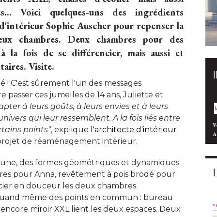
es... Voici quelques-uns des ingrédients
 d'intérieur Sophie Auscher pour repenser la
deux chambres. Deux chambres pour des
 à la fois de se différencier, mais aussi et
ires. Visite.
é ! C'est sûrement l'un des messages
e passer ces jumelles de 14 ans, Juliette et
apter à leurs goûts, à leurs envies et à leurs 
 univers qui leur ressemblent. A la fois liés entre
V
rtains points"
, explique 
l'architecte d'intérieur
A
projet de réaménagement intérieur. 
'une, des formes géométriques et dynamiques
dres pour Anna, revêtement à pois brodé pour
ssocier en douceur les deux chambres. 
quand même des points en commun : bureau 
v
 encore miroir XXL lient les deux espaces. Deux