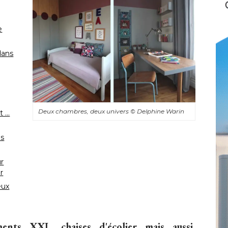
e
dans
Deux chambres, deux univers
© Delphine Warin 
.. 
es
ur
r
eux
ents XXL, chaises d'écolier mais aussi