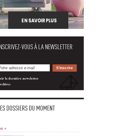
INSCRIVEZ-VOUS À LA NEWSLETTER
oir la dernière newsletter
rchives
LES DOSSIERS DU MOMENT
oir +