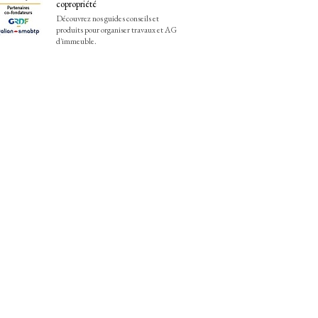
copropriété
Découvrez nos guides conseils et
produits pour organiser travaux et AG
d'immeuble.