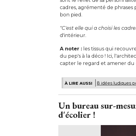
sont le reflet de sa personnali
cadres, agrémenté de phrases po
bon pied. 
"C'est elle qui a choisi les cadr
d'intérieur. 
A noter :
les tissus qui recouvr
du pep's à la déco ! Ici, l'archit
capter le regard et amener d
8 idées ludiques 
À LIRE AUSSI
Un bureau sur-mesure
d'écolier !