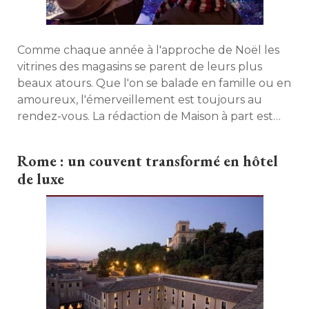
Comme chaque année à l'approche de Noël les
vitrines des magasins se parent de leurs plus
beaux atours. Que l'on se balade en famille ou en
amoureux, l'émerveillement est toujours au
rendez-vous. La rédaction de Maison à part est
allée se promener à Paris entre la rue Royale, le
boulevard Haussmann et la rue de Rivoli. Petit
Rome : un couvent transformé en hôtel
aperçu des surprises qui attendent les passants. 
de luxe