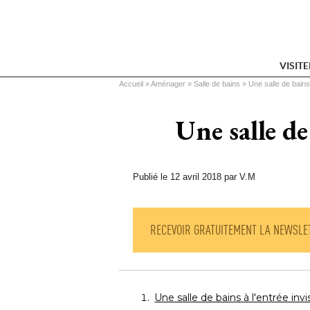
VISIT
Vous êtes ici
Accueil
 » 
Aménager
 » 
Salle de bains
 » 
Une salle de bains
Une salle de
Publié le 12 avril 2018 par V.M
RECEVOIR GRATUITEMENT LA NEWSLE
Une salle de bains à l'entrée invi