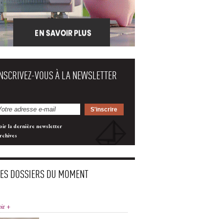
INSCRIVEZ-VOUS À LA NEWSLETTER
oir la dernière newsletter
rchives
LES DOSSIERS DU MOMENT
oir +