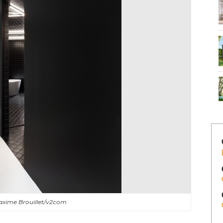
axime Brouillet/v2com