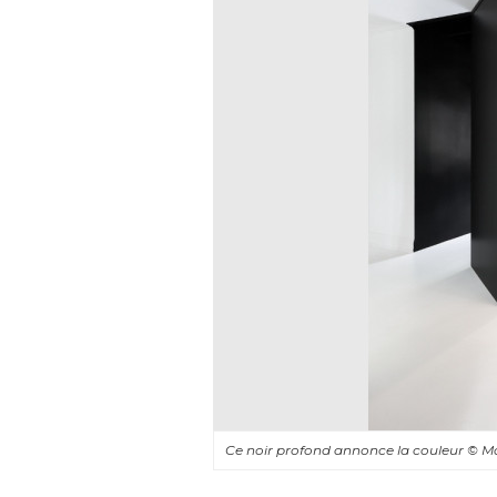
Ce noir profond annonce la couleur
© M