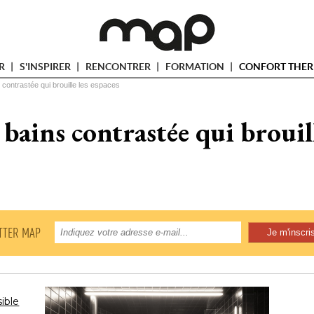
ER
S'INSPIRER
RENCONTRER
FORMATION
CONFORT THER
 contrastée qui brouille les espaces
 bains contrastée qui brouill
TTER MAP
sible