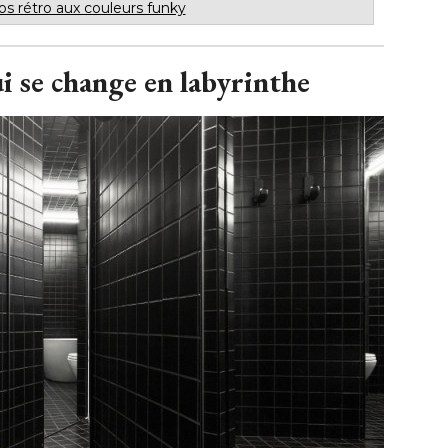
bos rétro aux couleurs funky
ui se change en labyrinthe