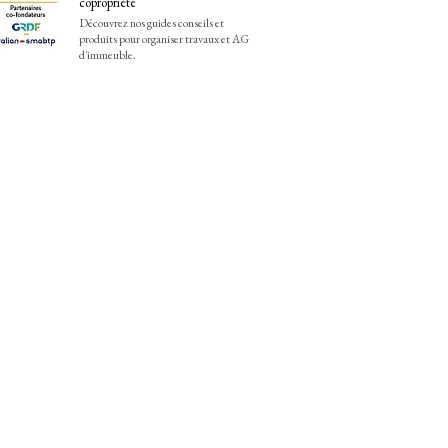
copropriété
Découvrez nos guides conseils et
produits pour organiser travaux et AG
d'immeuble.