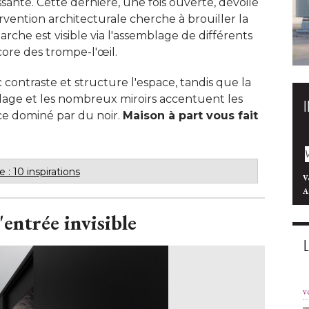
sante. Cette dernière, une fois ouverte, dévoile
vention architecturale cherche à brouiller la
rche est visible via l'assemblage de différents
ore des trompe-l'œil. 
 contraste et structure l'espace, tandis que la
elage et les nombreux miroirs accentuent les
e dominé par du noir. 
Maison à part vous fait
 : 10 inspirations
V
A
l'entrée invisible
v