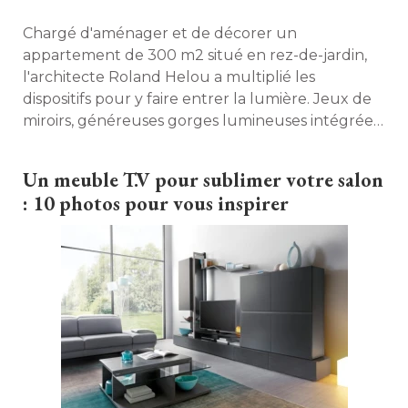
Chargé d'aménager et de décorer un
appartement de 300 m2 situé en rez-de-jardin, 
l'architecte Roland Helou a multiplié les
dispositifs pour y faire entrer la lumière. Jeux de
miroirs, généreuses gorges lumineuses intégrées
dans des faux-plafonds, grandes ouvertures... A
l'arrivée, l'endroit, qui entretient une relation
Un meuble T.V pour sublimer votre salon
privilégiée avec l'extérieur, étonne par sa clarté. 
: 10 photos pour vous inspirer 
Découverte. 