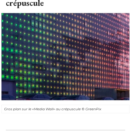
crépuscule
Gros plan sur le «Media Wall» au crépuscule
© GreenPix