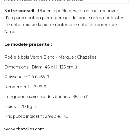
Notre conseil :
Placer le poêle devant un mur recouvert
d'un parement en pierre permet de jouer sur les contrastes
: le côté froid de la pierre renforce le côté chaleureux de 
l'âtre. 
Le modèle présenté : 
Poêle à bois Veron Blanc - Marque : Chazelles
Dimensions : Diam. 46 x H. 125 cm 􀀀 
Puissance : 3 à 6 kW 􀀀 
Rendement : 79 % 􀀀 
Longueur maximale des bûches : 35 cm 􀀀 
Poids : 120 kg 􀀀 
Prix public indicatif : 2.990 €TTC
www.chazelles.com