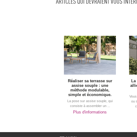
ARTICLES QUI DEVRAIENT VOUS INTÉ
Réaliser sa terrasse sur
La
assise souple : une
all
méthode modulable, 
simple et économique.
Vous 
La pose sur assise souple, qui
ou 
consiste à assembler un ...
c
Plus d'informations