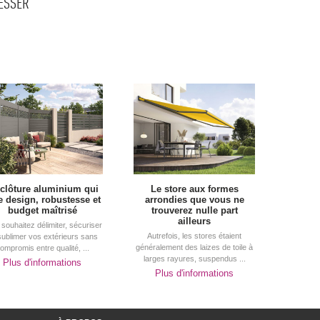
RESSER
 clôture aluminium qui
Le store aux formes
ie design, robustesse et
arrondies que vous ne
budget maîtrisé
trouverez nulle part
ailleurs
souhaitez délimiter, sécuriser
Autrefois, les stores étaient
sublimer vos extérieurs sans
généralement des laizes de toile à 
ompromis entre qualité, ...
larges rayures, suspendus ...
Plus d'informations
Plus d'informations