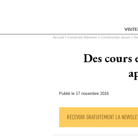
VISIT
Vous êtes ici
Accueil
 » 
Construire Rénover
 » 
Construction neuve
 » 
De
Des cours e
a
Publié le 17 novembre 2016
RECEVOIR GRATUITEMENT LA NEWSLE