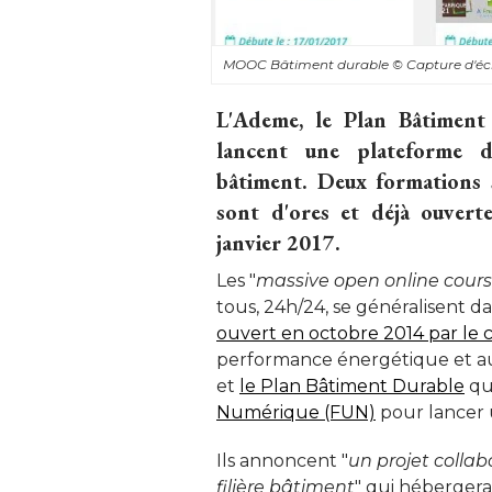
MOOC Bâtiment durable
© Capture d'é
L'Ademe, le Plan Bâtiment
lancent une plateforme d
bâtiment. Deux formations 
sont d'ores et déjà ouvert
janvier 2017.
Les "
massive open online cour
tous, 24h/24, se généralisent d
ouvert en octobre 2014 par le
performance énergétique et au
et
le Plan Bâtiment Durable
 qu
Numérique (FUN)
 pour lancer 
Ils annoncent "
un projet collab
filière bâtiment
" qui hébergera,