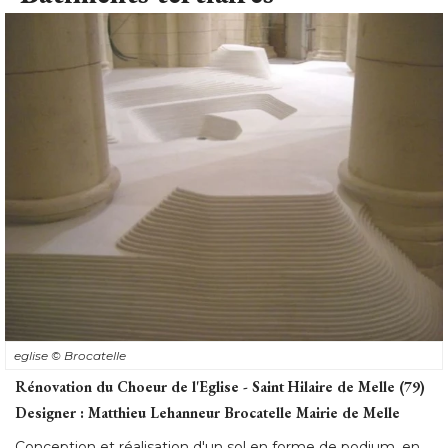
eglise
© Brocatelle
Rénovation du Choeur de l'Eglise - Saint Hilaire de Melle (79) 
Designer : Matthieu Lehanneur Brocatelle Mairie de Melle
Conception et réalisation d'un sol en forme de podium, en
marbre blanc de Namibie, d'un autel, d'un ambon en
albâtre. 
Le jury a apprécié 
"la mise en œuvre très contemporaine 