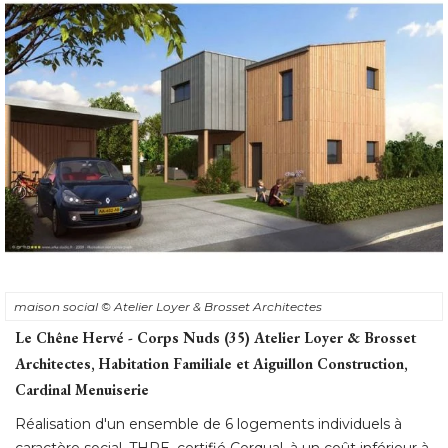
maison social
© Atelier Loyer & Brosset Architectes
Le Chêne Hervé - Corps Nuds (35) Atelier Loyer & Brosset
Architectes, Habitation Familiale et Aiguillon Construction, 
Cardinal Menuiserie
Réalisation d'un ensemble de 6 logements individuels à 
caractère social, THPE, certifié Cerqual, à un coût inférieur à 
1.400 €/m2. 
Le principe retenu pour l'aménagement de la parcelle
(notamment : cellier + garage complètement détachés de 