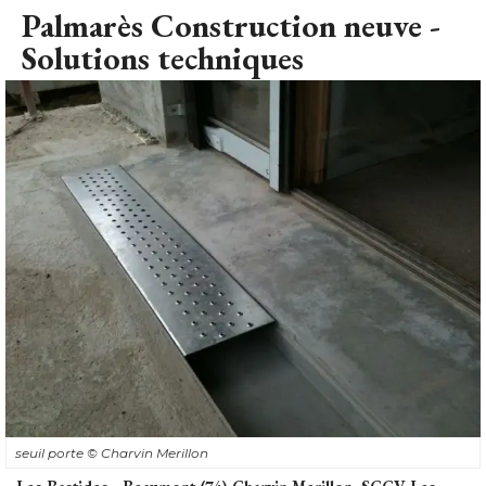
seuil porte
© Charvin Merillon
Les Bastides - Beaumont (74) Charvin Merillon, SCCV Les
Bastides, Agence Claiz Segret
Mise en œuvre de seuils d'ouverture porte fenêtre à 
rupture de pont thermique en béton fibré à ultra haute