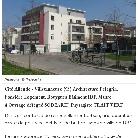
Pellegrin
© Pelegrin
Cité Allende - Villetanneuse (93) Architecture Pelegrin, 
Foncière Logement, Bouygues Bâtiment IDF, Maitre
d'Ouvrage délégué SODEARIF, Paysagiste TRAIT VERT
Dans un contexte de renouvellement urbain, une opération
mixte de petits collectifs et de huit maisons de ville en BBC. 
Le jury a apprécié "
la réponse à une problématique de
renouvellement urbain en créant une opération mixte
d'habitat social tout en répondant aux exigences du label
BBC et THPE". 