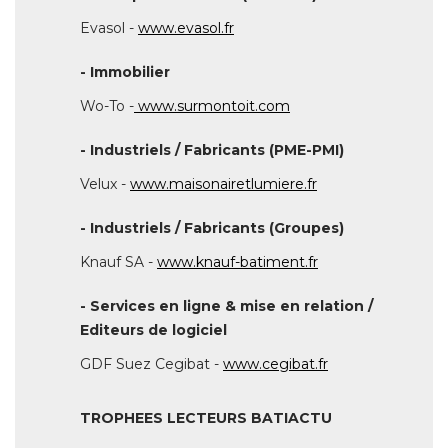
Wo-To -
www.surmontoit.com
- Industriels / Fabricants (PME-PMI) 
Velux - 
www.maisonairetlumiere.fr
- Industriels / Fabricants (Groupes) 
Knauf SA - 
www.knauf-batiment.fr
- Services en ligne & mise en relation / 
Editeurs de logiciel
GDF Suez Cegibat - 
www.cegibat.fr
TROPHEES LECTEURS BATIACTU
- "Chantier" 
Passerelle enjambant la Marne - Meaux (77) 
Intervenants : DVVD, Ville de Meaux, Brisard