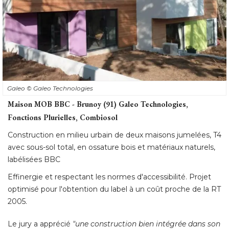
Galeo
© Galeo Technologies
Maison MOB BBC - Brunoy (91) Galeo Technologies, 
Fonctions Plurielles, Combiosol
Construction en milieu urbain de deux maisons jumelées, T4
avec sous-sol total, en ossature bois et matériaux naturels, 
labélisées BBC
Effinergie et respectant les normes d'accessibilité. Projet
optimisé pour l'obtention du label à un coût proche de la RT
2005. 
Le jury a apprécié 
"une construction bien intégrée dans son 
environnement à coût maîtrisé avec une optimisation des
performances (jumelage) tout en apportant une réponse
architecturale intéressante aux contraintes du BBC". 