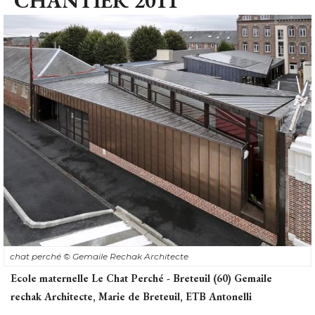
chat perché 
© Gemaile Rechak Architecte
Ecole maternelle Le Chat Perché - Breteuil (60) Gemaile
rechak Architecte, Marie de Breteuil, ETB Antonelli
Construction d'une école maternelle qui adopte le principe
du pli, généré par la déformation malléable du cuivre. 
Volonté d'allier conception bioclimatique et mise en place
de procédés simples. 