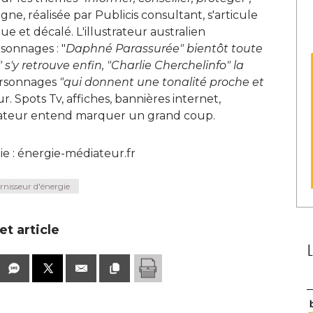
ne, réalisée par Publicis consultant, s'articule
 et décalé. L'illustrateur australien
rsonnages : "
Daphné Parassurée" bientôt toute
s'y retrouve enfin, "Charlie Cherchelinfo" la
ersonnages 
"qui donnent une tonalité proche et 
r. Spots Tv, affiches, bannières internet, 
diateur entend marquer un grand coup. 
ie : énergie-médiateur.fr
rnisseur d'énergie
t article