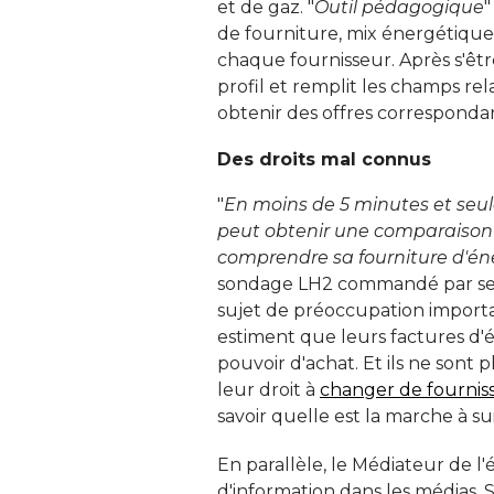
et de gaz. "
Outil pédagogique
"
de fourniture, mix énergétique, 
chaque fournisseur. Après s'êt
profil et remplit les champs re
obtenir des offres correspondant
Des droits mal connus
"
En moins de 5 minutes et seu
peut obtenir une comparaison d
comprendre sa fourniture d'én
sondage LH2 commandé par ses 
sujet de préoccupation importa
estiment que leurs factures d'é
pouvoir d'achat. Et ils ne son
leur droit à 
changer de fournis
savoir quelle est la marche à sui
En parallèle, le Médiateur de 
d'information dans les médias.