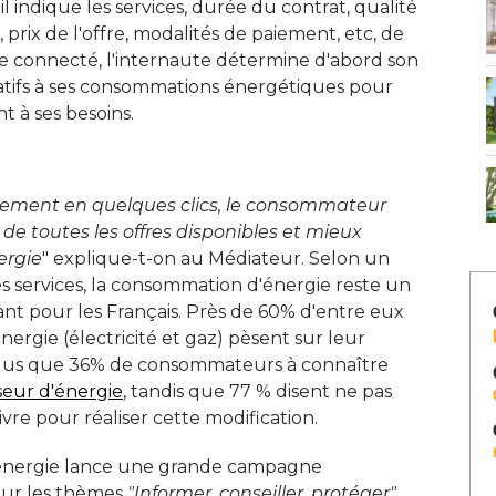
 il indique les services, durée du contrat, qualité 
prix de l'offre, modalités de paiement, etc, de
re connecté, l'internaute détermine d'abord son
latifs à ses consommations énergétiques pour
 à ses besoins. 
lement en quelques clics, le consommateur
e toutes les offres disponibles et mieux
ergie
" explique-t-on au Médiateur. Selon un 
services, la consommation d'énergie reste un
nt pour les Français. Près de 60% d'entre eux
nergie (électricité et gaz) pèsent sur leur
t plus que 36% de consommateurs à connaître
seur d'énergie
, tandis que 77 % disent ne pas 
vre pour réaliser cette modification. 
l'énergie lance une grande campagne
 Sur les thèmes
"Informer, conseiller, protéger", 