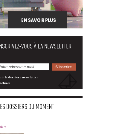
INSCRIVEZ-VOUS À LA NEWSLETTER
oir la dernière newsletter
rchives
LES DOSSIERS DU MOMENT
oir +