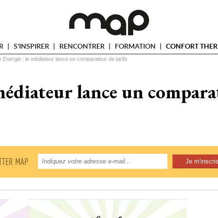
ER
S'INSPIRER
RENCONTRER
FORMATION
CONFORT THER
» 
Energie : le médiateur lance un comparateur de tarifs
 médiateur lance un comparat
TTER MAP