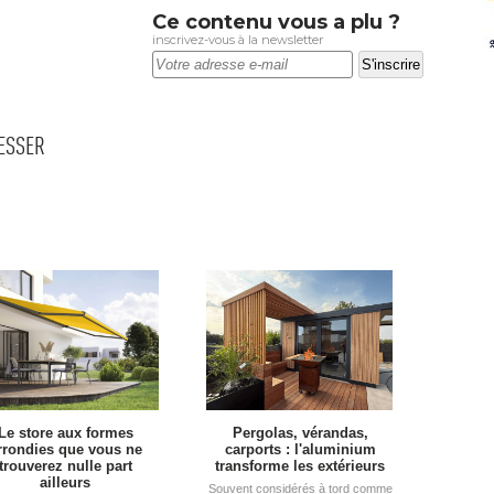
Ce contenu vous a plu ?
inscrivez-vous à la newsletter
RESSER
Le store aux formes
Pergolas, vérandas, 
rrondies que vous ne
carports : l'aluminium
trouverez nulle part
transforme les extérieurs
ailleurs
Souvent considérés à tord comme