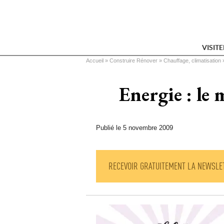
VISIT
Vous êtes ici
Accueil
 » 
Construire Rénover
 » 
Chauffage, climatisation
 
Energie : le
Publié le 5 novembre 2009
RECEVOIR GRATUITEMENT LA NEWSLE