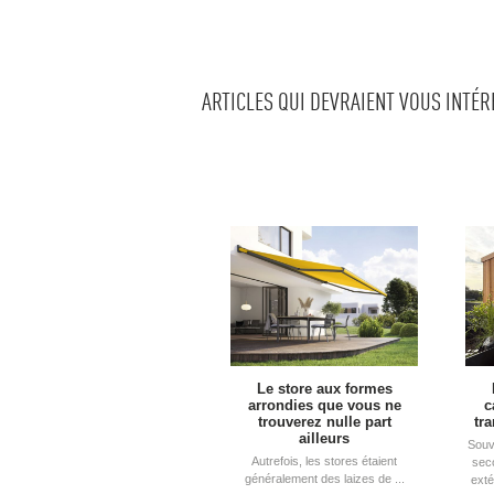
ARTICLES QUI DEVRAIENT VOUS INTÉ
Le store aux formes
arrondies que vous ne
c
trouverez nulle part
tr
ailleurs
Souv
Autrefois, les stores étaient
sec
généralement des laizes de ...
exté