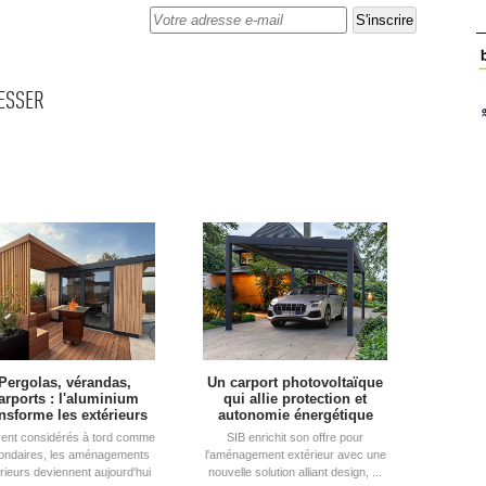
RESSER
Pergolas, vérandas, 
Un carport photovoltaïque
arports : l'aluminium
qui allie protection et
ansforme les extérieurs
autonomie énergétique
ent considérés à tord comme
SIB enrichit son offre pour
ondaires, les aménagements
l'aménagement extérieur avec une
rieurs deviennent aujourd'hui
nouvelle solution alliant design, ...