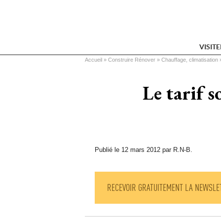
VISIT
Vous êtes ici
Accueil
 » 
Construire Rénover
 » 
Chauffage, climatisation
 
Le tarif s
Publié le 12 mars 2012 par R.N-B.
RECEVOIR GRATUITEMENT LA NEWSLE