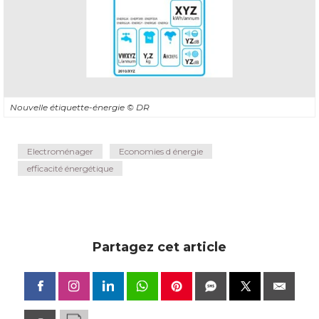
Nouvelle étiquette-énergie
© DR
Electroménager
Economies d énergie
efficacité énergétique
Partagez cet article