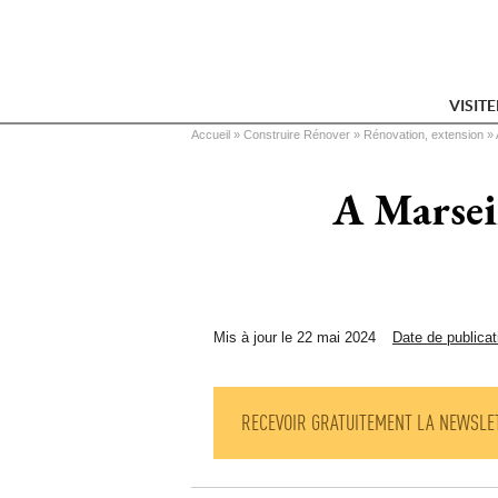
VISIT
Vous êtes ici
Accueil
 » 
Construire Rénover
 » 
Rénovation, extension
 » 
A Marseil
Mis à jour le 22 mai 2024
Date de publicat
RECEVOIR GRATUITEMENT LA NEWSLE