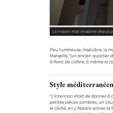
La maison était inhabitée depuis p
Peu lumineuse, insalubre, la ma
Marseille, "
un ancien quartier d
à flanc de colline, à même la r
Style méditerranéen
"
L'intention était de donner à 
petites pièces sombres, un co
le cliché, en y faisant entrer l