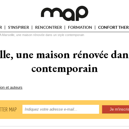
ER
S'INSPIRER
RENCONTRER
FORMATION
CONFORT THER
A Marseille, une maison rénovée dans un style contemporain
le, une maison rénovée dan
contemporain
ion et auteurs
TTER MAP