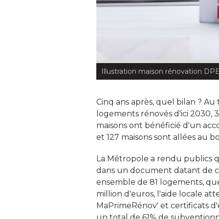
Illustration maison rénovation DP
Cinq ans après, quel bilan ? Au t
logements rénovés d'ici 2030, 
maisons ont bénéficié d'un acc
et 127 maisons sont allées au bo
La Métropole a rendu publics 
dans un document datant de cet
ensemble de 81 logements, que 
million d'euros, l'aide locale a
MaPrimeRénov' et certificats d'
un total de 61% de subventionn