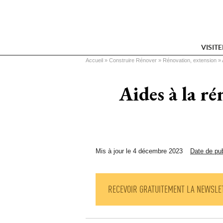
VISIT
Vous êtes ici
Accueil
 » 
Construire Rénover
 » 
Rénovation, extension
 » 
Aides à la r
Mis à jour le 4 décembre 2023
Date de pub
RECEVOIR GRATUITEMENT LA NEWSLE