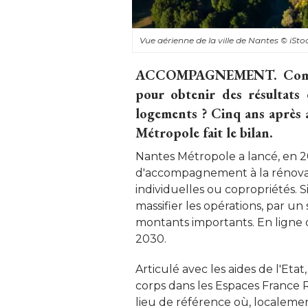
Vue aérienne de la ville de Nantes
© iSto
ACCOMPAGNEMENT.
Comm
pour obtenir des résultats
logements ? Cinq ans après a
Métropole fait le bilan.
Nantes Métropole a lancé, en 20
d'accompagnement à la rénova
individuelles ou copropriétés. Si 
massifier les opérations, par u
montants importants. En ligne d
2030. 
Articulé avec les aides de l'Etat
corps dans les Espaces France 
lieu de référence où, localemen