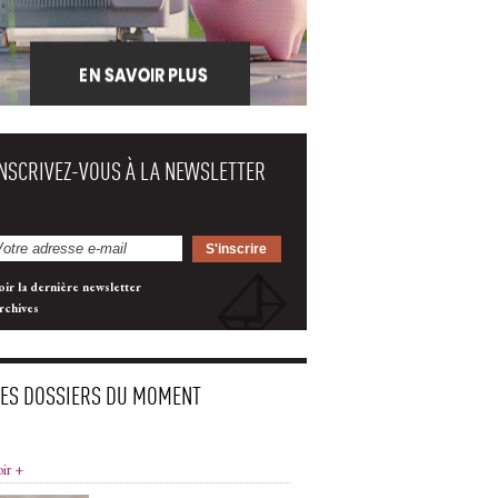
INSCRIVEZ-VOUS À LA NEWSLETTER
oir la dernière newsletter
rchives
LES DOSSIERS DU MOMENT
oir +