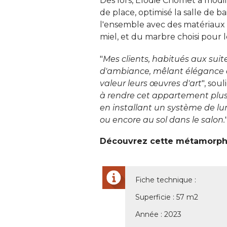
Dès lors, Élodie Chomet a modif
de place, optimisé la salle de b
l'ensemble avec des matériaux 
miel, et du marbre choisi pour le
"
Mes clients, habitués aux suit
d'ambiance, mêlant élégance et
valeur leurs œuvres d'art
", sou
à rendre cet appartement plus 
en installant un système de l
ou encore au sol dans le salon.
"
Découvrez cette métamorpho
Fiche technique : 
Superficie : 57 m2
Année : 2023