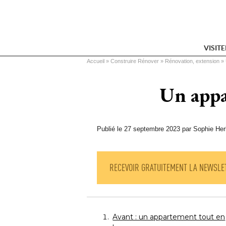
VISIT
Vous êtes ici
Accueil
 » 
Construire Rénover
 » 
Rénovation, extension
 » 
Un appa
Publié le 27 septembre 2023 par Sophie Her
RECEVOIR GRATUITEMENT LA NEWSLE
Avant : un appartement tout en