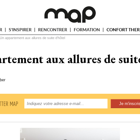
ER
S'INSPIRER
RENCONTRER
FORMATION
CONFORT THER
Un appartement aux allures de suite d'hôtel
rtement aux allures de suite
ber
TTER MAP