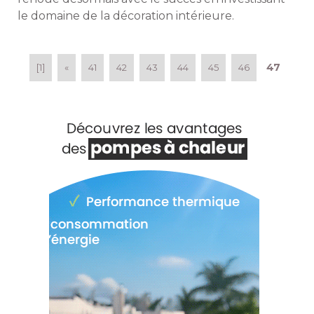
le domaine de la décoration intérieure. 
47
[1]
«
41
42
43
44
45
46